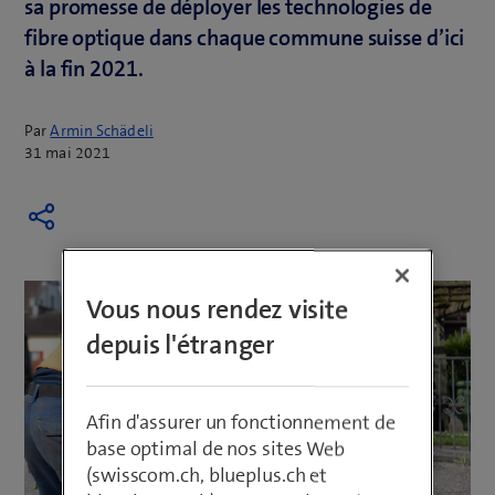
sa promesse de déployer les technologies de
fibre optique dans chaque commune suisse d’ici
à la fin 2021.
Par
Armin Schädeli
31 mai 2021
Vous nous rendez visite
depuis l'étranger
Afin d'assurer un fonctionnement de
base optimal de nos sites Web
(swisscom.ch, blueplus.ch et