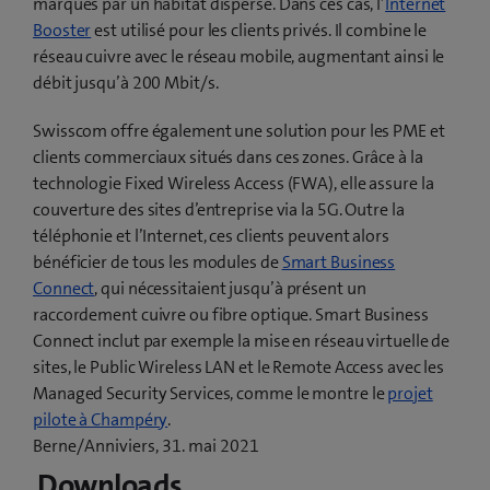
marqués par un habitat dispersé. Dans ces cas, l’
Internet
Booster
est utilisé pour les clients privés. Il combine le
réseau cuivre avec le réseau mobile, augmentant ainsi le
débit jusqu’à 200 Mbit/s.
Swisscom offre également une solution pour les PME et
clients commerciaux situés dans ces zones. Grâce à la
technologie Fixed Wireless Access (FWA), elle assure la
couverture des sites d’entreprise via la 5G. Outre la
téléphonie et l’Internet, ces clients peuvent alors
bénéficier de tous les modules de
Smart Business
Connect
, qui nécessitaient jusqu’à présent un
raccordement cuivre ou fibre optique. Smart Business
Connect inclut par exemple la mise en réseau virtuelle de
sites, le Public Wireless LAN et le Remote Access avec les
Managed Security Services, comme le montre le
projet
(
pilote à Champéry
.
o
Berne/Anniviers, 31. mai 2021
u
Downloads