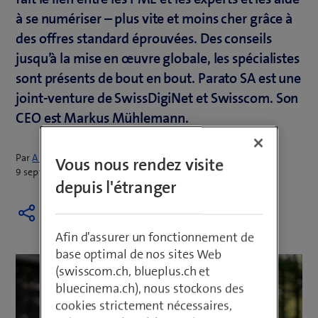
à se numériser – plus vite et moins cher grâce à
des offres standard éprouvées. Des conseils
jusqu’à la mise en œuvre globale, les spécialistes
sont présents de bout en bout. Parato SA est une
joint-venture de SwissDigiNet et Swisscom. Son
CEO est Markus Mühlemann.
Par
Armin Schädeli
Vous nous rendez visite
9 septembre 2024
depuis l'étranger
Afin d'assurer un fonctionnement de
base optimal de nos sites Web
(swisscom.ch, blueplus.ch et
bluecinema.ch), nous stockons des
cookies strictement nécessaires,