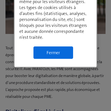
même pour les visiteurs étrangers.
Les types de cookies utilisés à
d'autres fins (statistiques, analyses,
personnalisation du site, etc.) sont
bloqués pour les visiteurs étrangers
et aucune donnée correspondante
n'est traitée.
Tout le monde le sait, la digitalisation met les PME à rude
Fermer
épreuve. Plus de la moitié d’entre elles manquent de
connaissances IT, notamment sur la question cruciale de la
sécurité IT. Avec PARATO.ch, les PME sont accompagnées
pour booster leur digitalisation de manière globale, à partir
d’une procédure standardisée et de solutions éprouvées.
L’approche proposée est plus rapide, plus économique et
réalisable pour chaque PME.