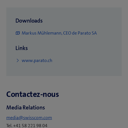
Downloads
(
Markus Mühlemann, CEO de Parato SA
o
Links
u
v
(
www.parato.ch
r
o
e
u
u
v
n
Contactez-nous
r
e
e
n
Media Relations
u
o
n
media@swisscom.com
u
e
Tel. +41 58 221 98 04