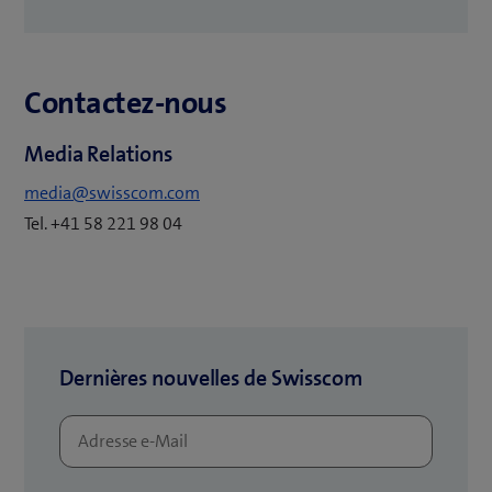
o
u
v
Contactez-nous
r
e
Media Relations
u
n
media@swisscom.com
e
Tel. +41 58 221 98 04
n
o
u
v
e
Dernières nouvelles de Swisscom
l
l
e