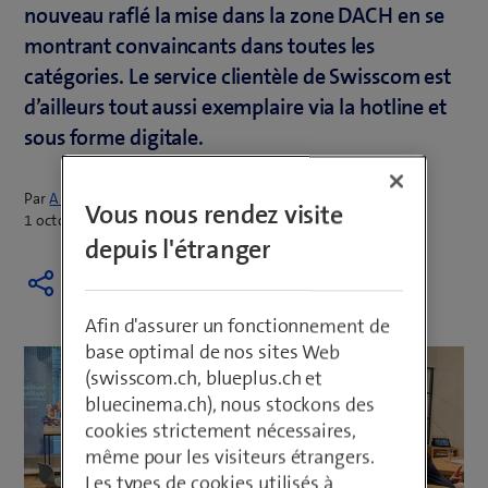
nouveau raflé la mise dans la zone DACH en se
montrant convaincants dans toutes les
catégories. Le service clientèle de Swisscom est
d’ailleurs tout aussi exemplaire via la hotline et
sous forme digitale.
Par
Annina Merk
Vous nous rendez visite
1 octobre 2024
depuis l'étranger
Afin d'assurer un fonctionnement de
base optimal de nos sites Web
(swisscom.ch, blueplus.ch et
bluecinema.ch), nous stockons des
cookies strictement nécessaires,
même pour les visiteurs étrangers.
Les types de cookies utilisés à