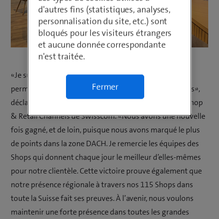
d'autres fins (statistiques, analyses,
personnalisation du site, etc.) sont
bloqués pour les visiteurs étrangers
et aucune donnée correspondante
n'est traitée.
«Je suis ravi que notre engagement et notre souci
Fermer
permanent de qualité de conseil aient porté leurs fruits»,
déclare Michel Siegenthaler, le nouveau responsable Shop
& Retail Channels de Swisscom. «Nous avons une nouvelle
fois gagné, et de loin, puisque nous avons marqué le plus
de points dans la zone DACH. Je remercie les équipes des
Shops qui donnent chaque jour le meilleur d’elles-mêmes
pour notre clientèle. Cette victoire prouve également que
notre présence régionale à travers nos 115 Shops dans
toute la Suisse fait ses preuves. À l’avenir, nous voulons
maintenir une forte présence dans toutes les grandes