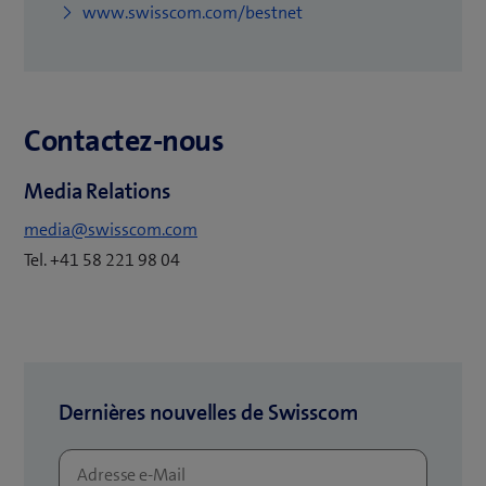
o
www.swisscom.com/bestnet
u
v
r
e
Contactez-nous
u
n
Media Relations
e
media@swisscom.com
n
Tel. +41 58 221 98 04
o
u
v
e
l
Dernières nouvelles de Swisscom
l
e