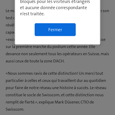
bloqués pour les visiteurs étrangers
et aucune donnée correspondante
Le magazine spécialisé connect a publié les résultats de son
n'est traitée.
test des réseaux mobiles pour la Suisse. Les résultats
révèlent que le réseau mobile de Swisscom offre des
Fermer
capacités impressionnantes, ce qui lui vaut la mention
«excellent». Avec 977 points sur 1000, Swisscom se hisse
sur la première marche du podium cette année. Elle
devance non seulement tous les opérateurs en Suisse, mais
aussi ceux de toute la zone DACH.
«Nous sommes ravis de cette distinction! Un merci tout
particulier à celles et ceux qui travaillent dur au quotidien
pour faire de notre réseau une histoire à succès. Le réseau
constitue le socle de Swisscom, et cette distinction nous
remplit de fierté.», explique Mark Düsener, CTIO de
Swisscom.