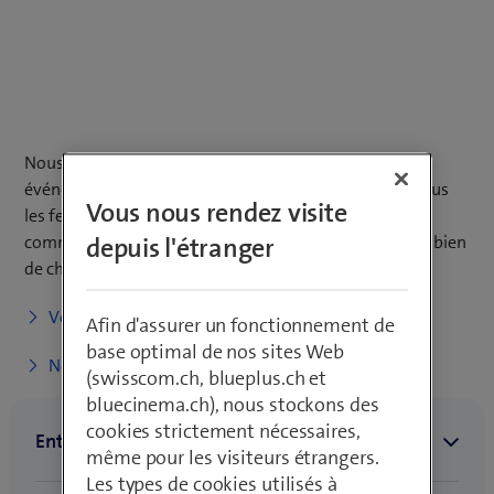
Nous permettons des expériences uniques autour des
événements musicaux les plus appréciés et plaçons sous
Vous nous rendez visite
les feux de la rampe de grands artistes internationaux
comme de petits numéros d’aujourd’hui et de demain bien
depuis l'étranger
de chez nous.
Vers les partenariats
Afin d'assurer un fonctionnement de
base optimal de nos sites Web
Notre univers musical
(swisscom.ch, blueplus.ch et
bluecinema.ch), nous stockons des
cookies strictement nécessaires,
même pour les visiteurs étrangers.
Les types de cookies utilisés à