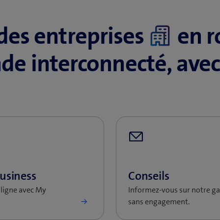
des entreprises
en r
​
de interconnecté, avec