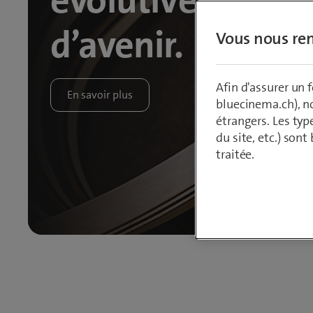
évolutive et
d’avenir.
Vous nous ren
Afin d'assurer un
bluecinema.ch), n
étrangers. Les typ
du site, etc.) son
traitée.