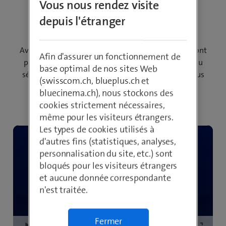
Vous nous rendez visite
Connecté = sûr
depuis l'étranger
Avec beem, vos équipes, vos appareils et vos sites sont
Afin d'assurer un fonctionnement de
protégés contre les cybermenaces au sein du réseau
base optimal de nos sites Web
sécurisé beemNet. Automatiquement et où que vous
(swisscom.ch, blueplus.ch et
soyez – en déplacement, dans l’entreprise ou en
bluecinema.ch), nous stockons des
télétravail.
cookies strictement nécessaires,
même pour les visiteurs étrangers.
Les types de cookies utilisés à
d'autres fins (statistiques, analyses,
personnalisation du site, etc.) sont
bloqués pour les visiteurs étrangers
et aucune donnée correspondante
n'est traitée.
Fermer