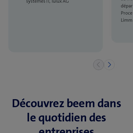
systèmes IT, Tulux AG
dépar
Proce
Limma
Découvrez beem dans
le quotidien des
entreprises