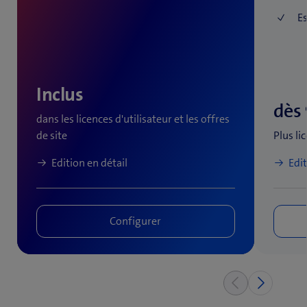
Es
Inclus
dès
dans les licences d'utilisateur et les offres
de site
Plus li
Edition en détail
Edit