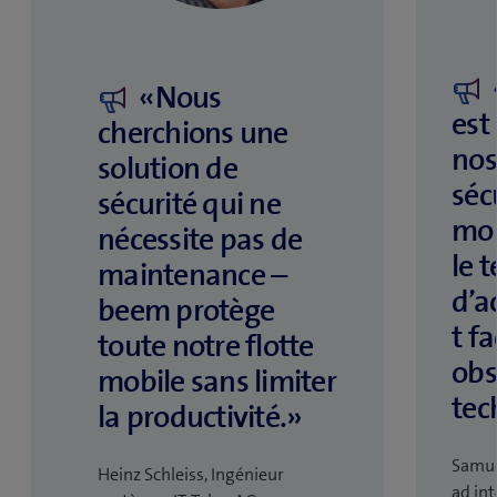
«Nous
est
cherchions une
nos
solution de
sécu
sécurité qui ne
mob
nécessite pas de
le 
maintenance –
d’
beem protège
t f
toute notre flotte
obs
mobile sans limiter
tec
la productivité.»
Samuel
Heinz Schleiss​, Ingénieur
ad in