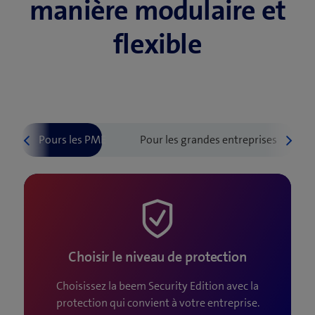
manière modulaire
et
vous disposez d’une vue agrégée et anonyme de ces
événements dans le tableau de bord de sécurité.
flexible
Choisir le niveau de protection
Choisissez la beem Security Edition avec la
protection qui convient à votre entreprise.