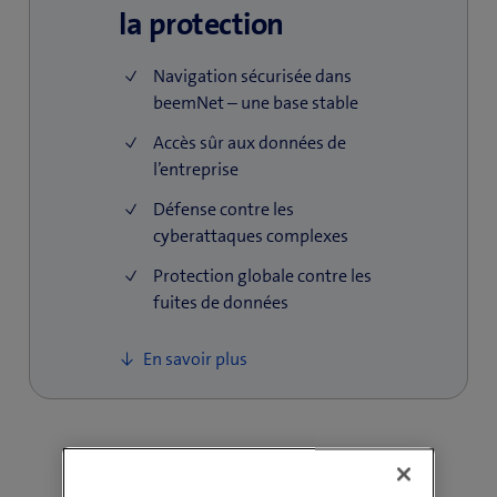
la protection
Navigation sécurisée dans
beemNet – une base stable
Accès sûr aux données de
l’entreprise
Défense contre les
cyberattaques complexes
Protection globale contre les
fuites de données
En savoir plus