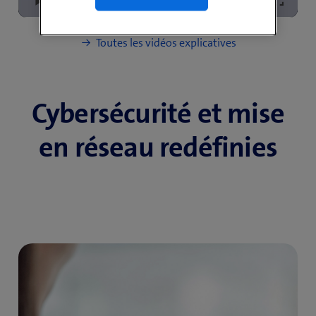
Loaded
:
Play
Mute
Picture-
Fullscre
8.79%
in-
Picture
Toutes les vidéos explicatives
Cybersécurité et mise
en réseau redéfinies