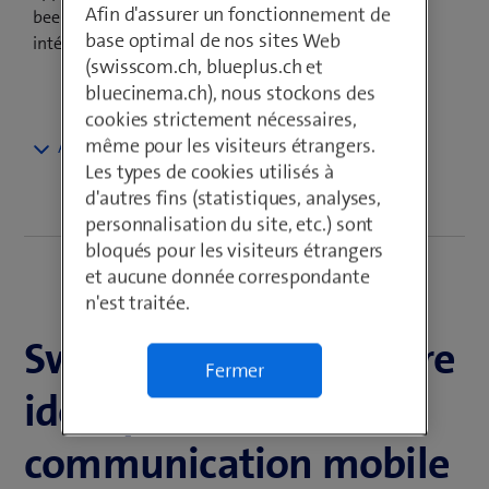
Afin d'assurer un fonctionnement de
beem, vous bénéficiez aussi d’une cybersécurité
base optimal de nos sites Web
intégrale pour vos utilisateurs et leurs terminaux.
(swisscom.ch, blueplus.ch et
bluecinema.ch), nous stockons des
cookies strictement nécessaires,
même pour les visiteurs étrangers.
Complétez vos abonnements NATEL® go avec l’option
Les types de cookies utilisés à
beemNet et obtenez les mêmes avantages que ceux
d'autres fins (statistiques, analyses,
proposés par une licence utilisateur beem. Avec
personnalisation du site, etc.) sont
beemNet, les utilisateurs sont protégés et leur sphère
bloqués pour les visiteurs étrangers
privée renforcée – les appareils mobiles connectés
et aucune donnée correspondante
deviennent des outils de travail fiables avec un accès
n'est traitée.
Zero Trust aux données de l’entreprise. La combinaison
de NATEL® go avec beem inclut l’Identity & Access
Swisscom, le partenaire
Management (IAM) et l’Unified Endpoint Management
Fermer
(UEM) et permet une cybersécurité sur mesure, au-delà
idéal pour votre
des fonctions d’une solution Secure Service Edge (SSE).
Combinez et bénéficiez des avantages suivants:
communication mobile