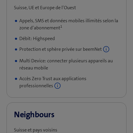
f
Suisse, UE et Europe de l’Ouest
e
n
Appels, SMS et données mobiles illimités selon la
1
ê
zone d’abonnement
t
Débit: Highspeed
r
e
Protection et sphère privée sur beemNet
)
Multi Device: connecter plusieurs appareils au
réseau mobile
Accès Zero Trust aux applications
professionnelles
Neighbours
Suisse et pays voisins