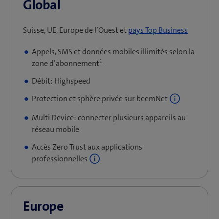
Global
(
Suisse, UE, Europe de l’Ouest et
pays Top Business
o
Appels, SMS et données mobiles illimités selon la
u
1
zone d’abonnement
v
r
Débit: Highspeed
e
Protection et sphère privée sur beemNet
u
n
Multi Device: connecter plusieurs appareils au
e
réseau mobile
n
Accès Zero Trust aux applications
o
u
professionnelles
v
e
l
Europe
l
e