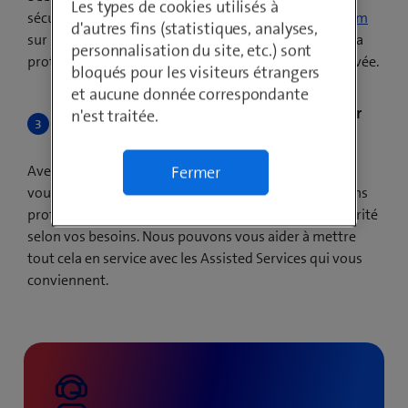
Les types de cookies utilisés à
sécurité avancées, les utilisateurs utilisent
l’appli beem
d'autres fins (statistiques, analyses,
sur PC, Mac, tablette ou smartphone. Avec Essential, la
personnalisation du site, etc.) sont
protection contre les cybermenaces est toujours activée.
bloqués pour les visiteurs étrangers
et aucune donnée correspondante
Configurer les fonctions de sécurité (à partir
n'est traitée.
de Standard)
Avec les Security Editions Standard, Plus et Premium,
Fermer
vous configurez des
accès Zero Trust
à vos applications
professionnelles ainsi que d’autres fonctions de sécurité
selon vos besoins. Nous pouvons vous aider à mettre
tout cela en service avec les Assisted Services qui vous
conviennent.