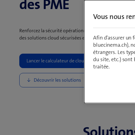
des PME
Vous nous ren
Renforcez la sécurité opérationnelle et gagnez en flexibil
Afin d'assurer un
des solutions cloud sécurisées et intégrées dans le modèl
bluecinema.ch), n
étrangers. Les typ
du site, etc.) son
traitée.
Solutions