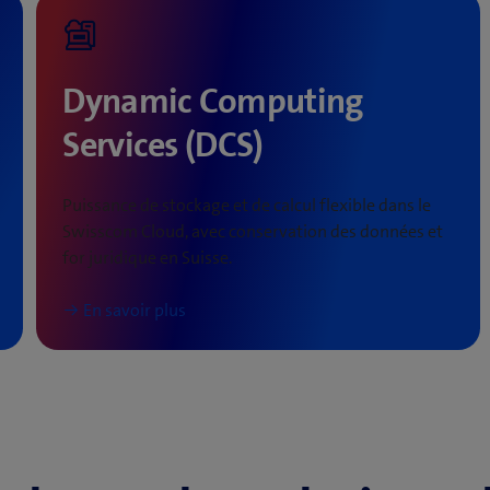
Dynamic Computing
Services (DCS)
Puissance de stockage et de calcul flexible dans le
Swisscom Cloud, avec conservation des données et
for juridique en Suisse.
En savoir plus