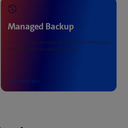
Managed Backup
Sauvegarde des serveurs, du cloud et des terminaux
dans les centres de calcul Swisscom.
En savoir plus