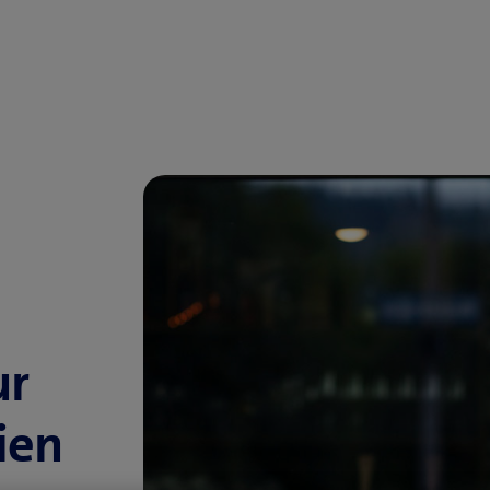
ur
ien