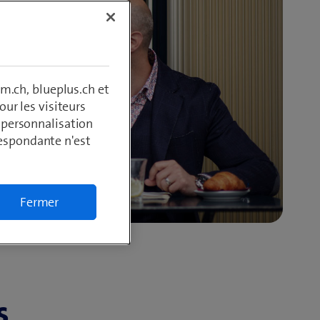
m.ch, blueplus.ch et
ur les visiteurs
, personnalisation
respondante n'est
Fermer
s