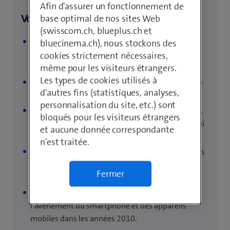
Afin d'assurer un fonctionnement de
Voici un bref historique d’Internet.
base optimal de nos sites Web
(swisscom.ch, blueplus.ch et
Internet naît à la fin des années 1960 sous la
bluecinema.ch), nous stockons des
forme d’ARPANET, un réseau décentralisé conçu
cookies strictement nécessaires,
par le gouvernement américain.
même pour les visiteurs étrangers.
Les types de cookies utilisés à
Le protocole TCP/IP, sur lequel l’Internet moderne
d'autres fins (statistiques, analyses,
repose, est développé au cours des années 1980.
personnalisation du site, etc.) sont
En 1989, Tim Berners-Lee, informaticien au CERN,
bloqués pour les visiteurs étrangers
invente le World Wide Web (WWW), un projet qui
et aucune donnée correspondante
simplifie l’utilisation d’Internet.
n'est traitée.
Pendant les années 1990, Internet devient de plus
en plus populaire alors qu’apparaissent des
Fermer
prestataires Internet commerciaux.
Internet est encore plus omniprésent avec
l’avènement du smartphone et des appareils
mobiles dans les années 2010.