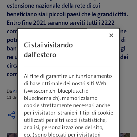
estensione nazionale della rete di cui
beneficiano sia i piccoli paesi che le grandi città.
Entro fine 2021 saranno serviti tutti i 2222
comuni della Svizzera. Il 90% della popolazione
potrà beneficiare con Swisscom di larghezze di
Ci stai visitando
banda comprese tra 80 Mbit/s e 1 Gbit/s. Oggi
dall'estero
ne usufruisce già il 60% è cioè oltre 3 milioni dei
circa 5,2 milioni di abitazioni e attività
commerciali della Svizzera.
Al fine di garantire un funzionamento
di base ottimale dei nostri siti Web
(swisscom.ch, blueplus.ch e
Da
Armin Schädeli
bluecinema.ch), memorizziamo
11 dicembre 2018
cookie strettamente necessari anche
per i visitatori stranieri. I tipi di cookie
utilizzati per altri scopi (statistiche,
analisi, personalizzazione del sito,
ecc.) sono bloccati per i visitatori