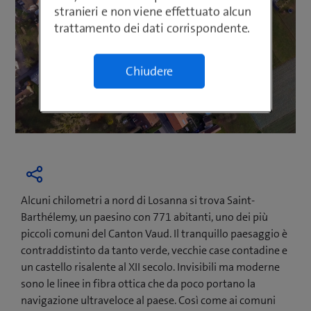
stranieri e non viene effettuato alcun
trattamento dei dati corrispondente.
Chiudere
Alcuni chilometri a nord di Losanna si trova Saint-
Barthélemy, un paesino con 771 abitanti, uno dei più
piccoli comuni del Canton Vaud. Il tranquillo paesaggio è
contraddistinto da tanto verde, vecchie case contadine e
un castello risalente al XII secolo. Invisibili ma moderne
sono le linee in fibra ottica che da poco portano la
navigazione ultraveloce al paese. Così come ai comuni