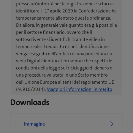
presso un'autorità per la registrazione e si faccia
identificare. Il 1° aprile 2020 la Confederazione ha
temporaneamente allentato questa ordinanza.
Da allora, in generale vale quanto era già possibile
per il settore finanziario, ovvero che il
sottoscrivente si identifichi tramite video in
tempo reale. Il requisito è che l'identificazione
venga eseguita nell'ambito di una procedura (si
veda Digital Identification sopra) che rispetta le
condizioni della legge sul riciclaggio di denaro o
una procedura valutata in uno Stato membro
dell'Unione Europea ai sensi del regolamento UE
(
(N. 910/2014).
Maggiori informazioni in merito
a
Downloads
p
r
e
Immagine
u
n