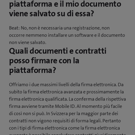
piattaforma e il mio documento
v
viene salvato su di essa?
a
f
Beat: No, non è necessaria una registrazione, non
i
occorre nemmeno installare un software e il documento
n
non viene salvato.
e
Quali documenti e contratti
s
t
posso firmare con la
r
piattaforma?
a
)
Offriamo i due massimi livelli della firma elettronica. Da
subito la firma elettronica avanzata e prossimamente la
firma elettronica qualificata. La conferma della rispettiva
firma avviene tramite Mobile ID. Al momento più facile
di così non si può. In Svizzera per la maggior parte dei
contratti non vigono requisiti di forma legali. Pertanto
con i tipi di firma elettronica come la firma elettronica