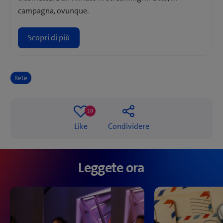
campagna, ovunque.
Scopri di più
Rete
10
10
Like
Condividere
likes
Leggete ora