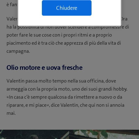
è fantastico solo per i bambini.
Chiudere
Valentin ha vissuto in diverse grandi città del mondo. Ora
ha la possibilità di non dover scendere a compromessi e di
poter fare le sue cose con i propri ritmi e a proprio
piacimento ed è tra ciò che apprezza di più della vita di
campagna.
Olio motore e uova fresche
Valentin passa molto tempo nella sua officina, dove
armeggia con la propria moto, uno dei suoi grandi hobby.
«In casa c’è sempre qualcosa da rimettere a nuovo o da
riparare, e mi piace», dice Valentin, che qui non si annoia
mai.