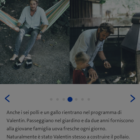
Previous
N
4
1
2
3
5
6
7
Anche i sei polli e un gallo rientrano nel programma di
Valentin. Passeggiano nel giardino e da due anni forniscono
alla giovane famiglia uova fresche ogni giorno.
Naturalmente è stato Valentin stesso a costruire il pollaio.