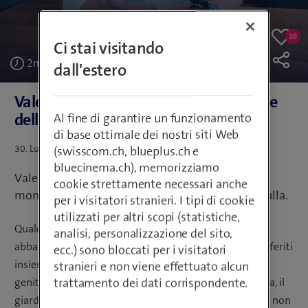
10
10
Ci stai visitando
Like
likes
2
min
dall'estero
Valentin: padre, spirito libero e Amante
della natura
Al fine di garantire un funzionamento
di base ottimale dei nostri siti Web
Postato
30. Luglio 2020
Testo: Ivo Amarilli | Media: Noëlle Guidon
(swisscom.ch, blueplus.ch e
su
bluecinema.ch), memorizziamo
Valentin ha vissuto in diverse grandi città del
cookie strettamente necessari anche
mondo. Oggi vive in Svizzera e non gli manca nulla.
per i visitatori stranieri. I tipi di cookie
utilizzati per altri scopi (statistiche,
Qualche anno fa, Valentin e sua moglie ne avevano
analisi, personalizzazione del sito,
abbastanza della vita frenetica della città e si sono trasferiti
ecc.) sono bloccati per i visitatori
insieme in campagna. Nel frattempo sono diventati
stranieri e non viene effettuato alcun
trattamento dei dati corrispondente.
genitori di due bambini. E avere a disposizione la natura, il
giardino e i tanti animali, anch’essi parte della famiglia, non