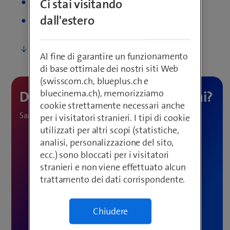
Ci stai visitando
IoT Platforms & Frameworks
dall'estero
Cloud, Big Data & AI
Al fine di garantire un funzionamento
di base ottimale dei nostri siti Web
(swisscom.ch, blueplus.ch e
bluecinema.ch), memorizziamo
cookie strettamente necessari anche
Saremo lieti di consigliarvi.
per i visitatori stranieri. I tipi di cookie
utilizzati per altri scopi (statistiche,
analisi, personalizzazione del sito,
ecc.) sono bloccati per i visitatori
stranieri e non viene effettuato alcun
trattamento dei dati corrispondente.
Chiudere