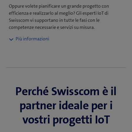
Oppure volete pianificare un grande progetto con
efficienza e realizzarlo al meglio? Gli esperti IoT di
Swisscom vi supportano in tutte le fasi con le
competenze necessarie e servizi su misura.
IoT per qualsiasi settore,
dimensione e applicazione
La ricetta per il successo delle soluzioni IoT di qualsiasi
taglia prevede l’accurata integrazione in rete dei
device, l’analisi intelligente dei dati e la loro
Perché Swisscom è il
integrazione nei processi business. Con i nostri IoT
Services & Enablers vi offriamo tutto ciò che vi
partner ideale per i
occorre per realizzare la vostra applicazione IoT dalla A
alla Z.
vostri progetti IoT