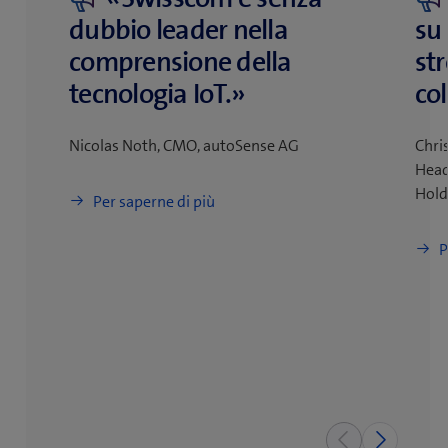
dubbio leader nella
su
comprensione della
str
tecnologia IoT.»
co
Nicolas Noth, CMO, autoSense AG
Chri
Head
Hol
Per saperne di più
P