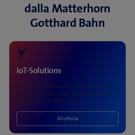
dalla Matterhorn
Gotthard Bahn
IoT-Solutions
Con i nostri IoT Services & Enablers vi offriamo
tutto ciò che vi occorre per realizzare la vostra
applicazione IoT dalla A alla Z.
All'offerta