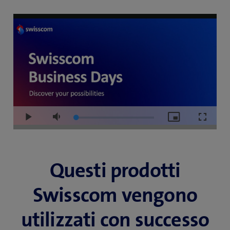
Loaded
:
Play
Mute
Picture-
Fullscre
1.02%
in-
Picture
Questi prodotti
Swisscom vengono
utilizzati con successo