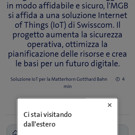
in modo affidabile e sicuro, l'MGB
si affida a una soluzione Internet
of Things (IoT) di Swisscom. Il
progetto aumenta la sicurezza
operativa, ottimizza la
pianificazione delle risorse e crea
le basi per un futuro digitale.
Soluzione IoT per la Matterhorn Gotthard Bahn
4
min
Ci stai visitando
dall'estero