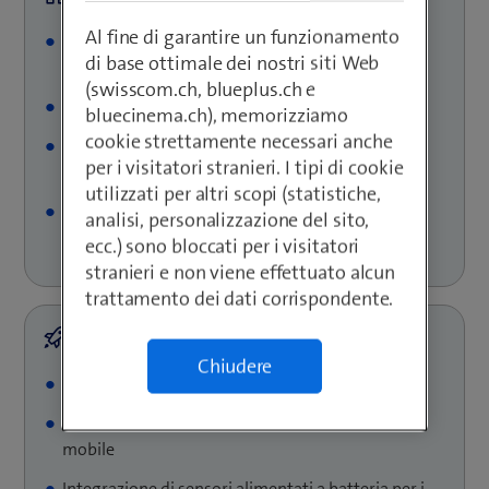
Al fine di garantire un funzionamento
Operatore di 144 km di linea ferroviaria con 170
di base ottimale dei nostri siti Web
ponti e 80 gallerie
(swisscom.ch, blueplus.ch e
Milioni di passeggeri ogni anno
bluecinema.ch), memorizziamo
cookie strettamente necessari anche
Obiettivo: sicurezza e disponibilità anche in
per i visitatori stranieri. I tipi di cookie
condizioni meteorologiche estreme
utilizzati per altri scopi (statistiche,
Focus sulla digitalizzazione e sull'aumento
analisi, personalizzazione del sito,
dell'efficienza
ecc.) sono bloccati per i visitatori
stranieri e non viene effettuato alcun
trattamento dei dati corrispondente.
Chiudere
Introduzione di una piattaforma IoT scalabile
Connettività tramite Swisscom LoRaWAN e radio
mobile
Integrazione di sensori alimentati a batteria per i