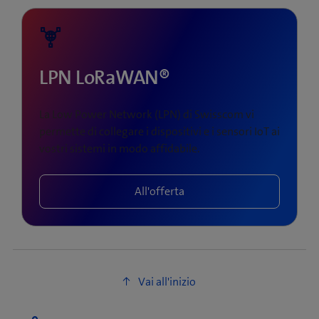
LPN LoRaWAN®
La Low Power Network (LPN) di Swisscom vi
permette di collegare i dispositivi e i sensori IoT ai
vostri sistemi in modo affidabile.
All'offerta