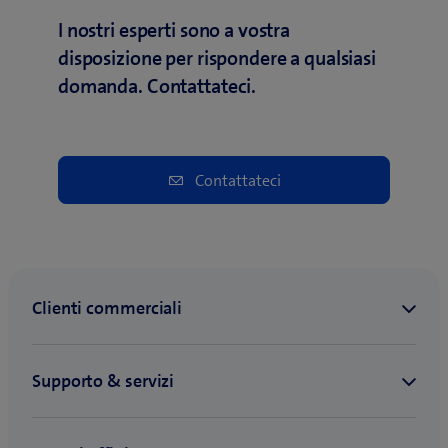
e
I nostri esperti sono a vostra
s
disposizione per rispondere a qualsiasi
t
domanda. Contattateci.
r
a
)
Contattateci