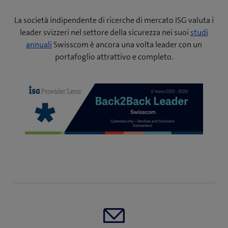
La società indipendente di ricerche di mercato ISG valuta i
leader svizzeri nel settore della sicurezza nei suoi
studi
(
annuali
Swisscom è ancora una volta leader con un
a
portafoglio attrattivo e completo.
p
r
e
u
n
a
n
u
o
v
a
f
i
n