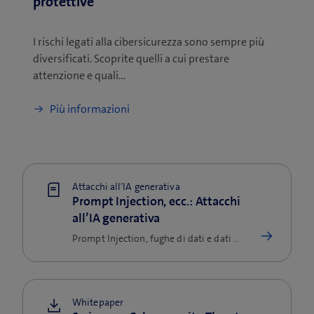
protettive
I rischi legati alla cibersicurezza sono sempre più
diversificati. Scoprite quelli a cui prestare
attenzione e quali…
Più informazioni
Attacchi all’IA generativa
Prompt Injection, ecc.: Attacchi
all’IA generativa
Prompt Injection, fughe di dati e dati di training manipolati: Quali sono i rischi dell’IA generativa e come si proteggono le aziende.
Whitepaper