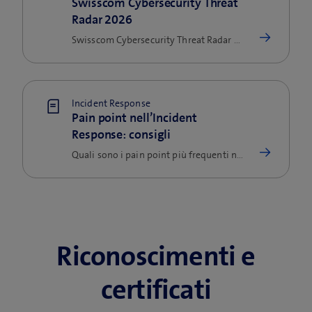
Swisscom Cybersecurity Threat
Radar 2026
Swisscom Cybersecurity Threat Radar 2026: scoprite le attuali tendenze in fatto di cybersicurezza e le minacce pertinenti.
Incident Response
Pain point nell’Incident
Response: consigli
Quali sono i pain point più frequenti nell’Incident Response nelle aziende e come si possono risolvere? Informazioni pratiche e raccomandazioni operative.
Riconoscimenti e
certificati