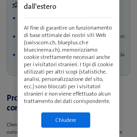
dall'estero
Progettazione, realizzazione ed esercizio di una
soluzione per la Security completa
Al fine di garantire un funzionamento
di base ottimale dei nostri siti Web
Monitoraggio 7×24 da parte del Security Operation
(swisscom.ch, blueplus.ch e
Center di Swisscom
bluecinema.ch), memorizziamo
Rilevamento tempestivo dei rischi e risposta rapida
cookie strettamente necessari anche
agli attacchi
per i visitatori stranieri. I tipi di cookie
utilizzati per altri scopi (statistiche,
analisi, personalizzazione del sito,
ecc.) sono bloccati per i visitatori
stranieri e non viene effettuato alcun
Proteggere i dati sensibili – un
trattamento dei dati corrispondente.
compito difficile
Chiudere
Clientis Banking Solutions supporta con soluzioni di
outsourcing complete e modulari 23 banche regionali e