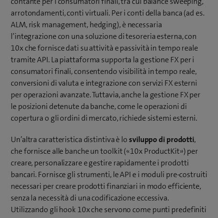
contante per i consumatori finali, tra cui balance sweeping,
arrotondamenti, conti virtuali. Per i conti della banca (ad es.
ALM, risk management, hedging), è necessaria
l’integrazione con una soluzione di tesoreria esterna, con
10x che fornisce dati su attività e passività in tempo reale
tramite API. La piattaforma supporta la gestione FX per i
consumatori finali, consentendo visibilità in tempo reale,
conversioni di valuta e integrazione con servizi FX esterni
per operazioni avanzate. Tuttavia, anche la gestione FX per
le posizioni detenute da banche, come le operazioni di
copertura o gli ordini di mercato, richiede sistemi esterni.
Un’altra caratteristica distintiva è lo
sviluppo di prodotti
,
che fornisce alle banche un toolkit («10x ProductKit») per
creare, personalizzare e gestire rapidamente i prodotti
bancari. Fornisce gli strumenti, le API e i moduli pre-costruiti
necessari per creare prodotti finanziari in modo efficiente,
senza la necessità di una codificazione eccessiva.
Utilizzando gli hook 10x che servono come punti predefiniti