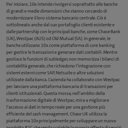
Per iniziare, 10x intende rivolgersi soprattutto alle banche
di grandi e medie dimensioni che stanno cercando di
modernizzare il loro sistema bancario centrale. Ciò è
sottolineato anche dal suo portafoglio clienti esistente e
dalle partnership con le principali banche, come Chase Bank
(UK), Westpac (AUS) od Old Mutual (SA). In generale, le
banche utilizzano 10x come piattaforma di core banking
per gestire le transazioni e generare dati contabili. Mentre
gestisce le funzioni di subledger, non memorizza i bilanci di
contabilità generale, che richiedono l’integrazione con
sistemi esterni come SAP, Netsuite o altre soluzioni
utilizzate dalla banca. L’azienda ha collaborato con Westpac
per lanciare una piattaforma bancaria di transazioni per
clienti istituzionali. Questa mossa, nell’ambito della
trasformazione digitale di Westpac, mira a migliorare
l’accesso ai dati in tempo reale per una gestione più
efficiente del cash management. Chase UK utilizza la
piattaforma 10x principalmente per sviluppare un nuovo
prodotto B2C che renda scalabile la propria offerta di servizi