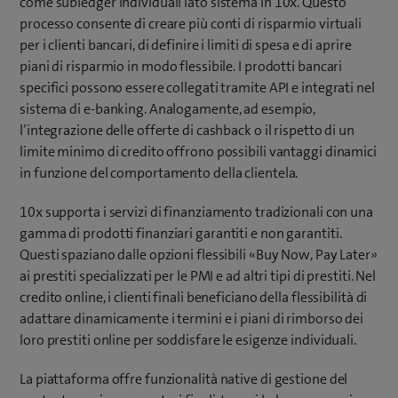
come subledger individuali lato sistema in 10x. Questo
processo consente di creare più conti di risparmio virtuali
per i clienti bancari, di definire i limiti di spesa e di aprire
piani di risparmio in modo flessibile. I prodotti bancari
specifici possono essere collegati tramite API e integrati nel
sistema di e-banking. Analogamente, ad esempio,
l’integrazione delle offerte di cashback o il rispetto di un
limite minimo di credito offrono possibili vantaggi dinamici
in funzione del comportamento della clientela.
10x supporta i servizi di finanziamento tradizionali con una
gamma di prodotti finanziari garantiti e non garantiti.
Questi spaziano dalle opzioni flessibili «Buy Now, Pay Later»
ai prestiti specializzati per le PMI e ad altri tipi di prestiti. Nel
credito online, i clienti finali beneficiano della flessibilità di
adattare dinamicamente i termini e i piani di rimborso dei
loro prestiti online per soddisfare le esigenze individuali.
La piattaforma offre funzionalità native di gestione del