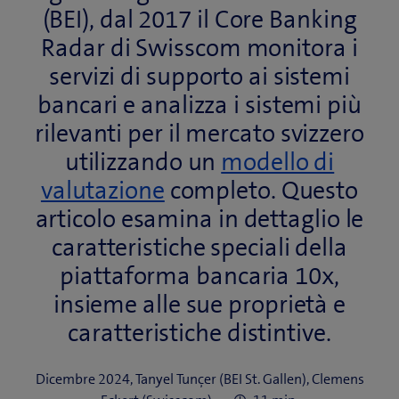
(BEI), dal 2017 il Core Banking
Radar di Swisscom monitora i
servizi di supporto ai sistemi
bancari e analizza i sistemi più
rilevanti per il mercato svizzero
utilizzando un
modello di
(
valutazione
completo. Questo
a
articolo esamina in dettaglio le
p
caratteristiche speciali della
r
piattaforma bancaria 10x,
e
insieme alle sue proprietà e
u
caratteristiche distintive.
n
Dicembre 2024, Tanyel Tunçer (BEI St. Gallen), Clemens
a