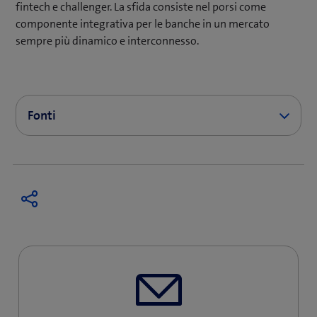
fintech e challenger. La sfida consiste nel porsi come
componente integrativa per le banche in un mercato
sempre più dinamico e interconnesso.
Fonti
Articoli precedenti del 2019/2020/2021/2022/2023
SolitX: Smart Financial Contracts: un nuovo
approccio al sistema di supporto per le banche
(pubblicazione 11 novembre 2019)
Link
«La soddisfazione delle banche nei confronti dei
rispettivi sistemi bancari centrali: un’area di
tensione?» (pubblicato il 10 luglio 2020)
Link
Mambu – una nuova generazione di produttori di
sistemi bancari centrali si affida al SaaS «Mambu»