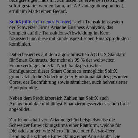
bezugsfertiges Haus mit Schlüsseln zu erwerben (URL, die
sofort gestartet werden kann, mit API-Integrationspunkten),
erfüllt im Markt einen Bedarf.
SolitX
(öffnet ein neues Fenster)
ist ein Transaktionssystem
der Schweizer Firma Ariadne Business Analytics, das
komplett auf die Transaktions-Abwicklung im Kern
fokussiert und diese mit kundenspezifischen Finanzprodukten
kombiniert.
Dabei basiert es auf dem algorithmischen ACTUS-Standard
für Smart Contracts, der mehr als 99 % der weltweiten
Finanzverträge abdeckt. Nach bankspezifischer
Konfiguration dieser Smart Contracts ermöglicht SolitX
grundsätzlich die Abdeckung der Funktionalität des gesamten
Cores, der Buchführung sowie sämtlicher, auch helvetisierter
Bankprodukte.
Neben dem Produktbereich Zahlen hat SolitX auch
Anlageprodukte und jüngst Finanzierungsservices schon breit
abgebildet.
Zur Kundschaft von Ariadne gehört beispielsweise die
Schweizer Entwicklungsfirma einer Plattform, welche für
Dienstleistungen wie Micro Finance oder Peer-to-Peer
Lending die schnelle Entwicklung einer App erlaubt. Die