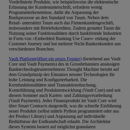
Vordefinierte Produkte, wie beispielsweise die elektronische
Erfassung der Kundenunterschrift, erfordern wenig
Programmierkenntnisse, dafür die Anpassung der
Bankprozesse an den Standard von Tuum. Neben dem
Retail- unterstützt Tuum auch das Firmenkundengeschäft,
insbesondere mit Betriebskrediten. Zudem gestattet Tuum die
Nutzung seiner Funktionalitäten durch bankfremde Industrien
in Form von «Embedded Banking Use Cases» entlang der
Customer Journey und hat mehrere Nicht-Bankenkunden aus
verschiedenen Branchen.
Vault Platform
(öffnet ein neues Fenster)
(bestehend aus Vault
Core und Vault Payments) des in Grossbritannien ansässigen
Banktechnologieunternehmens Thought Machine beruht auf
dem Grundprinzip des Einsatzes neuster Technologien für
hohe Leistung und Konfigurierbarkeit. Die
Kernfunktionalitäten sind Transaktionsbuchung,
Kontoführung und Produktentwicklung (Vault Core) und seit
diesem Sommer auch Karten- und Zahlungsverarbeitung
(Vault Payments). Jedes Finanzprodukt im Vault Core wird
über Smart Contracts dargestellt, was die schnelle Einführung
neuer Produkte (selbst mittels Python programmiert oder aus
der Product Library) und Anpassung auf individuelle
Bedürfnisse der Endkundschaft erlaubt. Die Architektur
dieses Systems basiert auf möglichst granularen