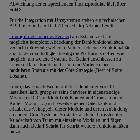
Abwicklung der entsprechenden Finanzprodukte läuft über
SolitX.
Für die Integration mit Umsystemen stehen ein technischer
API Layer und ein DLT (Blockchain) Adapter bereit.
Tuum
(öffnet ein neues Fenster)
aus Estland zielt auf
möglichst komplette Abdeckung der Bankfunktionalitäten,
versucht mit wenig weiteren Partnern fehlende Funktionalität
abzubilden und hält gleichzeitig die Plattform so offen wie
möglich, um weitere Systeme bei Bedarf anschliessen zu
können. Damit kombiniert Tuum die Vorteile einer
modularen Strategie mit der Core Strategie (Best-of-Suite-
Lösung).
Tuum, das je nach Bedarf auf der Cloud oder vor Ort
installiert läuft, gruppiert seine Services in eigenständige
Module (z.B. Core Modul mit Konten und Transaktionen,
Karten-Modul, …) mit jeweils eigener Datenbank und
erlaubt das Abkoppeln dieser Module und deren Anbindung
an andere Core Systeme. So startet auch der Grossteil der
Kundschaft von Tuum mit einzelnen Modulen und fügen
dann nach Bedarf Schritt für Schritt weitere Funktionalitäten
hinzu.