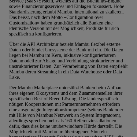
Service (SaaS) System, welches auf die Buchungs-Engine
sowie Finanzierungsservices und Einlagen fokussiert. Hohe
Standardisierung erlaubt Mambu, international zu skalieren.
Das heisst, nach dem Motto «Configuration over
Customization» haben grundsätzlich alle Banken eine
identische Version mit der Möglichkeit, Produkte für sich
spezifisch zu konfigurieren.
Über die API-Architektur bezieht Mambu flexibel externe
Daten oder bindet Umsysteme der Bank mit ein. Die Daten
liegen bei Mambu im Kern, inklusive konfigurierbarem
Datenmodell zur Ablage und Verbindung strukturierter und
unstrukturierter Daten. Zur Verarbeitung von Daten empfiehlt
Mambu deren Streaming in ein Data Warehouse oder Data
Lake.
Der Mambu Marketplace unterstützt Banken beim Aufbau
ihres eigenen Ökosystems und dem Zusammenstellen ihrer
spezifischen Best of Breed Lösung. Die länderspezifisch
nötigen Kooperationen mit Partnerunternehmen erfordern
eine ausgeprägte Integrationskompetenz (seitens Bank oder
mit Hilfe von Mambus Netzwerk an System Integratoren),
allerdings sprechen mehr als 160 Referenzinstallationen
dafür, dass dies keine unüberwindbare Hürde darstellt. Die
Möglichkeit, mit Mambu im übertragenen Sinn ein