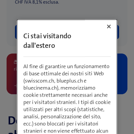
CHF IVA 8,1% esclusa.
Ordina adesso
Ci stai visitando
dall'estero
​ Passare a Swisscom e ottenere fino a 500.– di
Al fine di garantire un funzionamento
rimborso
di base ottimale dei nostri siti Web
(swisscom.ch, blueplus.ch e
Ecco come funziona
bluecinema.ch), memorizziamo
cookie strettamente necessari anche
per i visitatori stranieri. I tipi di cookie
utilizzati per altri scopi (statistiche,
Dettagli degli
analisi, personalizzazione del sito,
ecc.) sono bloccati per i visitatori
stranieri e non viene effettuato alcun