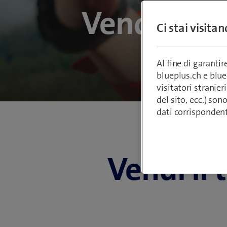
Vendi il tu
Ci stai visita
o
Al fine di garanti
blueplus.ch e blu
visitatori stranieri
del sito, ecc.) son
dati corrisponden
Vendi il 