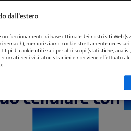
o cellulare e ricev
ndo dall'estero
 fai una donazio
re un funzionamento di base ottimale dei nostri siti Web (
ecinema.ch), memorizziamo cookie strettamente necessari 
. I tipi di cookie utilizzati per altri scopi (statistiche, anali
o bloccati per i visitatori stranieri e non viene effettuato a
te.
Buono per l’ambiente, buono per te
tuo cellulare con
Buyback