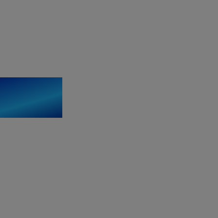
per posta
rce Solutions (RS) Switzerland.
nte dall’acquisto di un nuovo dispositivo,
 fattura Swisscom.
i Bambini.
iente