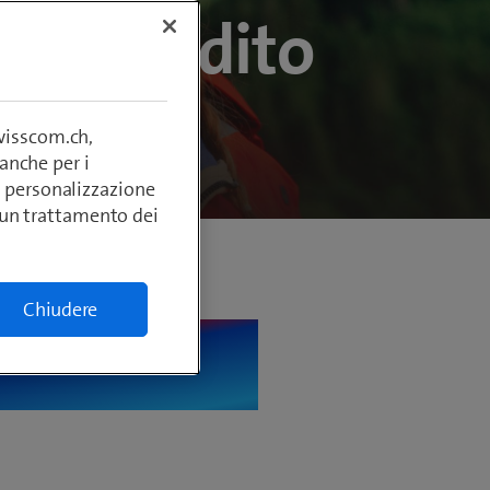
i un credito
ne
swisscom.ch,
anche per i
si, personalizzazione
lcun trattamento dei
Chiudere
Swisscom