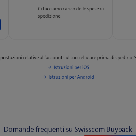
Ci facciamo carico delle spese di
spedizione.
ostazioni relative all’account sul tuo cellulare prima di spedirlo. So
(
Istruzioni per iOS
a
(
Istruzioni per Android
p
a
r
p
e
r
u
e
n
u
a
n
n
Domande frequenti su Swisscom Buyback
a
u
n