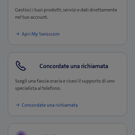
u
)
s
t
a
o
Gestisci i tuoi prodotti, servizi e dati direttamente
t
r
f
v
nel tuo account.
r
a
i
a
a
)
n
f
Apri My Swisscom
)
e
i
s
n
t
e
r
s
a
Concordate una richiamata
t
)
r
a
Scegli una fascia oraria e ricevi il supporto di uno
)
specialista al telefono.
Concordate una richiamata