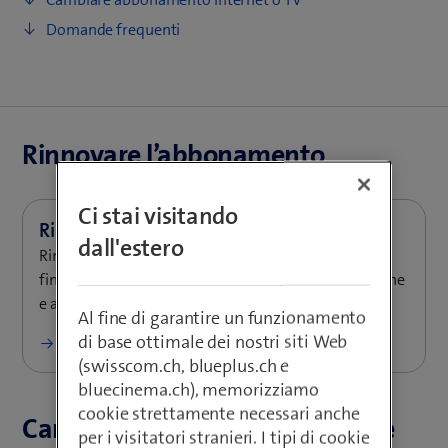
Domande frequenti
Rinnovare l’abbonamento
Ci stai visitando
dall'estero
Rinnova il tuo abbonamento Mobile. Approfitta di
fino a CHF 1’000.– di sconto su un nuovo smartphone
e altre offerte fedelta.
Al fine di garantire un funzionamento
di base ottimale dei nostri siti Web
Approfitta dell’offerta fedeltà
(swisscom.ch, blueplus.ch e
bluecinema.ch), memorizziamo
cookie strettamente necessari anche
Cambiare abbonamento Mobile
per i visitatori stranieri. I tipi di cookie