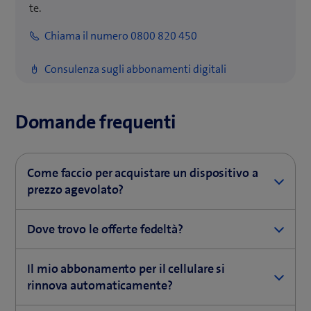
te.
Chiama il numero 0800 820 450
Consulenza sugli abbonamenti digitali
Domande frequenti
Come faccio per acquistare un dispositivo a
prezzo agevolato?
Dai regolarmente un’occhiata alla sezione Benefit nel
Dove trovo le offerte fedeltà?
tuo account My Swisscom. Così sai quando puoi
acquistare uno smartphone a prezzo agevolato.
Nella tua sezione Benefit personale di My Swisscom
Il mio abbonamento per il cellulare si
scopri se hai diritto a smartphone a prezzo agevolato
(
Scopri le offerte sui cellulari
rinnova automaticamente?
o a sconti fedelta vantaggiosi quando rinnovi
a
l’abbonamento Mobile.