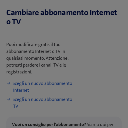
entro i primi 30 giorni, ti addebitiamo CHF 459,50
n
(prezzo senza IVA 8,1%).
e
Cambiare abbonamento Internet
s
o TV
Vedi le condizioni di abbonamento
t
r
a
Puoi modificare gratis il tuo
)
abbonamento Internet o TV in
qualsiasi momento. Attenzione:
potresti perdere i canali TV e le
registrazioni.
Scegli un nuovo abbonamento
Internet
Scegli un nuovo abbonamento
TV
Vuoi un consiglio per l'abbonamento?
Siamo qui per