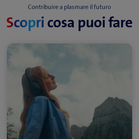
Contribuire a plasmare il futuro
Scopri
cosa puoi fare
Fai del bene con ogni abbonamento
A casa o in viaggio, con ogni abbonamento Internet
e mobile contribuiamo alla protezione del clima.
generate dal tuo
Compensiamo le emissioni di CO
2
utilizzo dei dati e investiamo in progetti di
protezione del clima in tutto il mondo.
Scopri di più sul nostro contributo per il clima