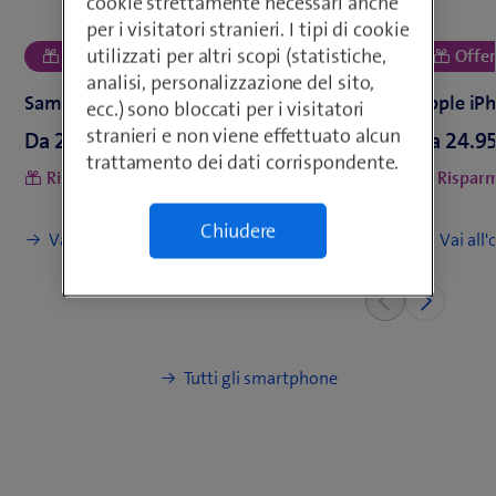
cookie strettamente necessari anche
per i visitatori stranieri. I tipi di cookie
utilizzati per altri scopi (statistiche,
analisi, personalizzazione del sito,
ecc.) sono bloccati per i visitatori
stranieri e non viene effettuato alcun
Da
o
Da
trattamento dei dati corrispondente.
Risparmiate
con blue Mobile L
Rispar
Chiudere
Tutti gli smartphone