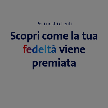
In
My Swisscom
puoi passare in qualsiasi momento a
contratto.
un abbonamento mobile più costoso o, ora, anche più
economico.
Per i nostri clienti
Scopri come la tua
fedeltà
viene
premiata