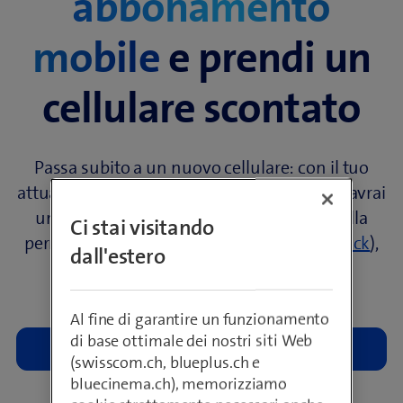
abbonamento
mobile
e prendi
un
cellulare scontato
Passa subito a un nuovo cellulare: con il tuo
attuale abbonamento mobile, se lo rinnovi, avrai
un interessante sconto fedeltà. Insieme alla
Ci stai visitando
permuta del tuo vecchio dispositivo (
buyback
),
dall'estero
potrai ottenere fino a 1000.– e tanti altri
vantaggi.
Al fine di garantire un funzionamento
di base ottimale dei nostri siti Web
(swisscom.ch, blueplus.ch e
bluecinema.ch), memorizziamo