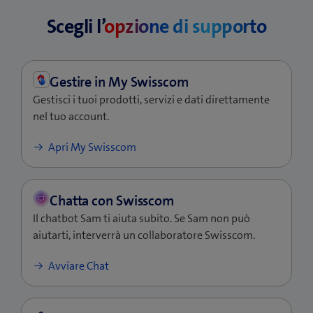
n
u
e
Scegli l’
opzione di supporto
a
n
u
n
a
n
u
n
a
o
u
n
Gestisci i tuoi prodotti, servizi e dati direttamente
v
o
u
nel tuo account.
a
v
o
f
a
v
(si
Apri My Swisscom
i
f
a
apre
n
i
f
una
e
n
i
nuova
s
e
n
finestra)
t
s
e
Il chatbot Sam ti aiuta subito. Se Sam non può
r
t
s
aiutarti, interverrà un collaboratore Swisscom.
a
r
t
Avviare Chat
)
a
r
)
a
)