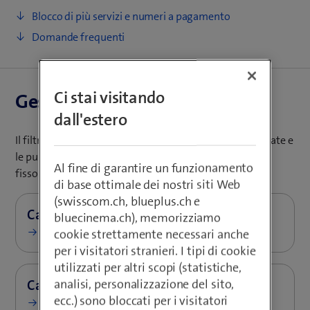
Blocco di più servizi e numeri a pagamento
Domande frequenti
Ci stai visitando
Gestisci i filtri delle chiamate
dall'estero
Il filtro chiamate gratuito blocca le chiamate indesiderate e
le pubblicità dubbie sul tuo smartphone o sul telefono
Al fine di garantire un funzionamento
fisso.
di base ottimale dei nostri siti Web
(swisscom.ch, blueplus.ch e
bluecinema.ch), memorizziamo
Gestire in My Swisscom
cookie strettamente necessari anche
per i visitatori stranieri. I tipi di cookie
utilizzati per altri scopi (statistiche,
analisi, personalizzazione del sito,
ecc.) sono bloccati per i visitatori
Gestire in My Swisscom