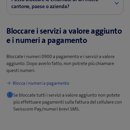
indesiderata sul telefono utilizzando il tastierino
"Filtro chiamate".
s
cantone, paese o azienda?
numerico. Il numero dell'ultima chiamata in arrivo
t
Blocca il numero
viene aggiunto alla tua lista nera.
Se vuoi bloccare le chiamate indesiderate da un intero
r
Alla voce "Blocco e sblocco manuale del numero"
cantone, da un Paese o da un’azienda, digita le prime
a
puoi inserire e bloccare il numero telefonico
Bloccare i servizi a valore aggiunto
cifre uguali dei numeri di telefono e termina la
)
e i numeri a pagamento
sequenza con un asterisco. Ad esempio: +4131"*
Bloccate i numeri 0900 a pagamento e i servizi a valore
aggiunto. Dopo averlo fatto, non potrete più chiamare
questi numeri.
(
Blocca i numeri a pagamento
a
Se bloccate tutti i servizi a valore aggiunto non potete
p
più effettuare pagamenti sulla fattura del cellulare con
r
Swisscom Pay/numeri brevi SMS.
e
u
n