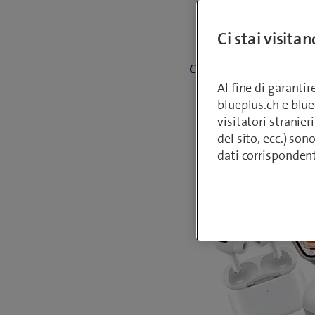
Scopri gli ultim
Ci stai visita
smartwatch per q
cellulari a prezzi
anche a cas
Al fine di garanti
blueplus.ch e blu
visitatori stranieri
del sito, ecc.) son
dati corrisponden