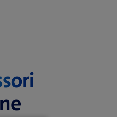
ssori
ine