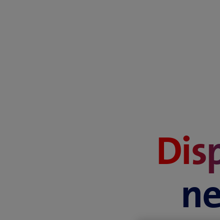
Disp
ne