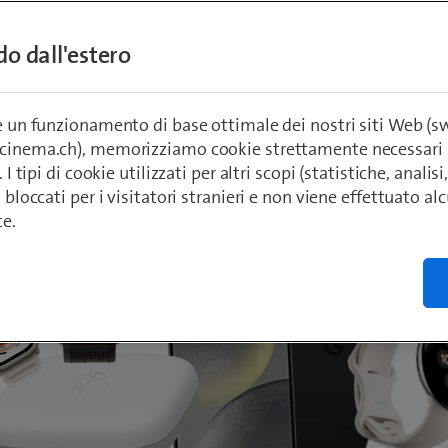
i dispositivi nello Swisscom Online Shop: sma
ndo dall'estero
uando sei in giro, oltre a cuffie, caricabatter
 super convenienti. Per un’esperienza digitale
a, troverai inoltre accessori per Internet, TV e
re un funzionamento di base ottimale dei nostri siti Web (
ecinema.ch), memorizziamo cookie strettamente necessari 
. I tipi di cookie utilizzati per altri scopi (statistiche, anali
o bloccati per i visitatori stranieri e non viene effettuato a
te.