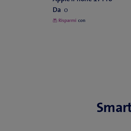
o
Da
Risparmi
con
Smart