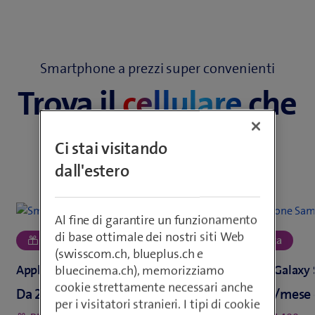
Smartphone a prezzi super convenienti
Trova il
cellulare
che
fa per te
Ci stai visitando
dall'estero
Al fine di garantire un funzionamento
di base ottimale dei nostri siti Web
(swisscom.ch, blueplus.ch e
bluecinema.ch), memorizziamo
cookie strettamente necessari anche
Da
o
Da
per i visitatori stranieri. I tipi di cookie