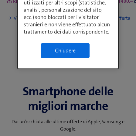
Risparmi
con blue Mobile L
Risparmi
c
utilizzati per altri scopi (statistiche,
analisi, personalizzazione del sito,
ecc.) sono bloccati per i visitatori
stranieri e non viene effettuato alcun
trattamento dei dati corrispondente.
Chiudere
Agli smartphone
Smartphone delle
migliori marche
Dai un’occhiata alle ultime offerte di Apple, Samsung e
Google.