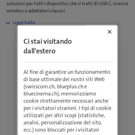
soluzioni per tutti i dispositivi, che si tratti di USB-C, ricarica
wireless o adattatori classici.
Ricarica i tuoi dispositivi in modo semplice e veloce a casa
o in viaggio. Le stazioni di ricarica wireless sono
particolarmente apprezzate per una maggiore libertà. Per i
Ci stai visitando
viaggi sono disponibili powerbank con diverse
dall'estero
connessioni. Approfitta della consegna gratuita a partire
da un valore d'ordine di CHF 50.–, della politica di
restituzione di 14 giorni e della garanzia di 2 anni.
Al fine di garantire un funzionamento
di base ottimale dei nostri siti Web
(swisscom.ch, blueplus.ch e
bluecinema.ch), memorizziamo
cookie strettamente necessari anche
per i visitatori stranieri. I tipi di cookie
utilizzati per altri scopi (statistiche,
analisi, personalizzazione del sito,
ecc.) sono bloccati per i visitatori