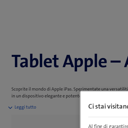
Tablet Apple – 
Scoprite il mondo di Apple iPas. Sperimentate una versatilità
in un dispositivo elegante e potente.
Ci stai visita
Approfittate di prestazioni rapide grazie agli avanzati chip A
funzionamento intuitivo di iPadOS. Abbinate il vostro nuov
migliore rete della Svizzera. Consegna gratuita a partire da u
Al fine di garanti