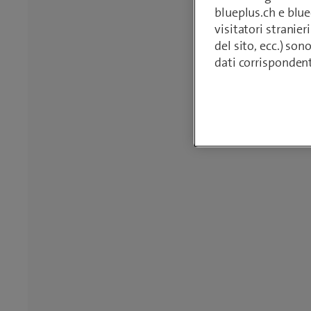
giorni e garanzia di 2 anni.
blueplus.ch e blu
visitatori stranieri
del sito, ecc.) son
dati corrisponden