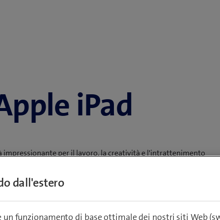
Apple iPad
 impressionante per il lavoro, la creatività e l'intrattenimento
ndo dall'estero
pple, ai brillanti display Retina per immagini nitidissime e al
o Apple iPad a un abbonamento a Blue Mobile e godetevi la
n valore d’ordine di CHF 50.–, politica di restituzione di 14
re un funzionamento di base ottimale dei nostri siti Web (