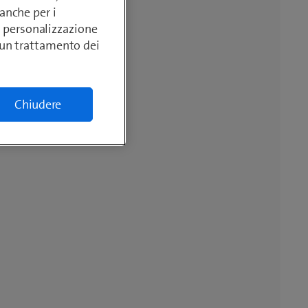
anche per i
si, personalizzazione
lcun trattamento dei
Chiudere