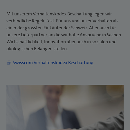
Mit unserem Verhaltenskodex Beschaffung legen wir
verbindliche Regeln fest. Für uns und unser Verhalten als
einer der grössten Einkäufer der Schweiz. Aber auch für
unsere Lieferpartner, an die wir hohe Ansprüche in Sachen
Wirtschaftlichkeit, Innovation aber auch in sozialen und
ökologischen Belangen stellen.
(
Swisscom Verhaltenskodex Beschaffung
ö
f
f
n
e
t
e
i
n