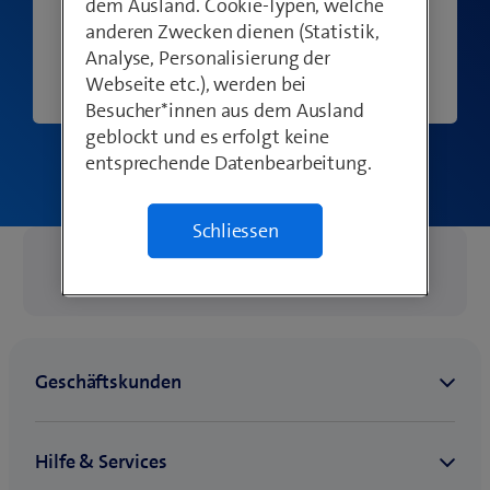
dem Ausland. Cookie-Typen, welche
a
Auf einem Server im Keller.
anderen Zwecken dienen (Statistik,
m
Analyse, Personalisierung der
In einer professionellen Cloud.
Webseite etc.), werden bei
Besucher*innen aus dem Ausland
D
geblockt und es erfolgt keine
i
entsprechende Datenbearbeitung.
e
s
e
Schliessen
s
4
4
F
Like
Teilen
likes
e
l
d
d
i
e
n
t
z