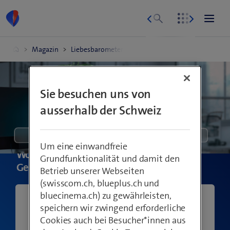
Sie besuchen uns von
ausserhalb der Schweiz
I
Technologie
Um eine einwandfreie
n
Wo werden in Ihrem KMU die
Grundfunktionalität und damit den
s
Geschäftsdaten gespeichert?
Betrieb unserer Webseiten
t
(swisscom.ch, blueplus.ch und
a
bluecinema.ch) zu gewährleisten,
Auf den individuellen Geräten der
g
speichern wir zwingend erforderliche
Mitarbeitenden.
r
Cookies auch bei Besucher*innen aus