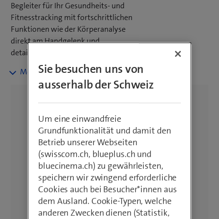
Begleiter für Ihr Gesundheits- und
Fitnesstracking mit fortschrittlichen
Funktionen wie der Körperanalyse
direkt am Handgelenk und
detaillierten Einblicken in Ihren Schlaf.
Sie besuchen uns von
Geniessen Sie ein brillantes Display
ausserhalb der Schweiz
und elegante Designs. Finden Sie die
Samsung Smartwatch, die perfekt zu
Ihrem Stil und Ihrem Android-
Um eine einwandfreie
Smartphone passt. Kombinieren Sie
Grundfunktionalität und damit den
Ihre neue Smartwatch mit einem blue
Betrieb unserer Webseiten
Mobile Abo und geniessen Sie das
(swisscom.ch, blueplus.ch und
beste Netz der Schweiz. Profitieren Sie
bluecinema.ch) zu gewährleisten,
von kostenloser Lieferung ab einem
speichern wir zwingend erforderliche
Bestellwert von CHF 50.–, 14 Tagen
Cookies auch bei Besucher*innen aus
Rückgaberecht und 2 Jahren Garantie.
dem Ausland. Cookie-Typen, welche
anderen Zwecken dienen (Statistik,