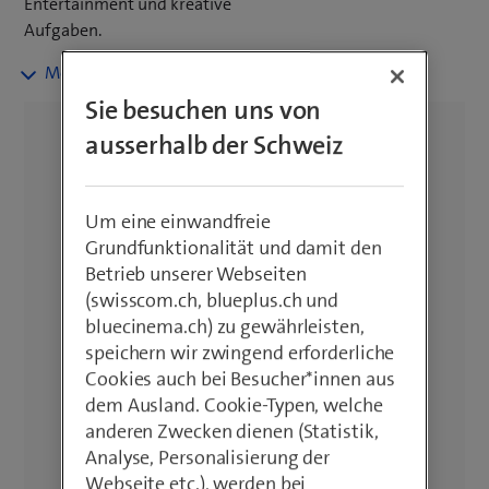
Entertainment und kreative
Aufgaben.
Nutzen Sie die beeindruckende
Sie besuchen uns von
Vielseitigkeit für Arbeit, Studium und
Freizeit. Entdecken Sie die
ausserhalb der Schweiz
Möglichkeiten des intuitiven S Pens
(bei ausgewählten Modellen) für
präzise Eingaben, Notizen und
Um eine einwandfreie
kreative Entfaltung. Kombinieren Sie
Grundfunktionalität und damit den
Ihr neues Samsung Tablet mit einem
Betrieb unserer Webseiten
blue Mobile Abo und geniessen Sie
(swisscom.ch, blueplus.ch und
das beste Netz der Schweiz.
bluecinema.ch) zu gewährleisten,
Profitieren Sie von kostenloser
speichern wir zwingend erforderliche
Lieferung ab einem Bestellwert von
Cookies auch bei Besucher*innen aus
CHF 50.–, 14 Tagen Rückgaberecht
dem Ausland. Cookie-Typen, welche
und 2 Jahren Garantie.
anderen Zwecken dienen (Statistik,
Analyse, Personalisierung der
Webseite etc.), werden bei