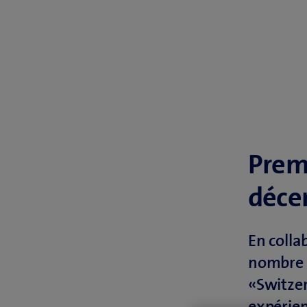
Prem
décen
En colla
nombre d
«Switzer
expérien