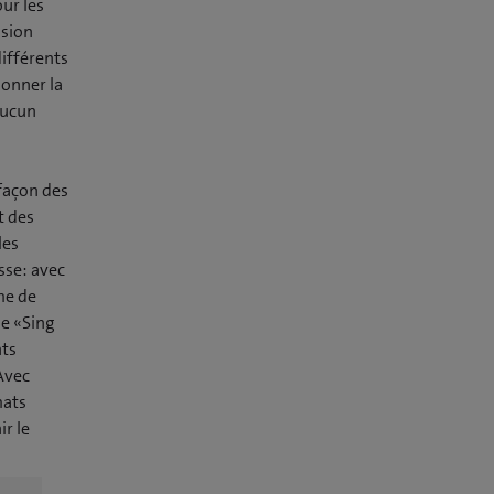
our les
ssion
différents
donner la
aucun
façon des
t des
les
sse: avec
rme de
e «Sing
nts
Avec
mats
ir le