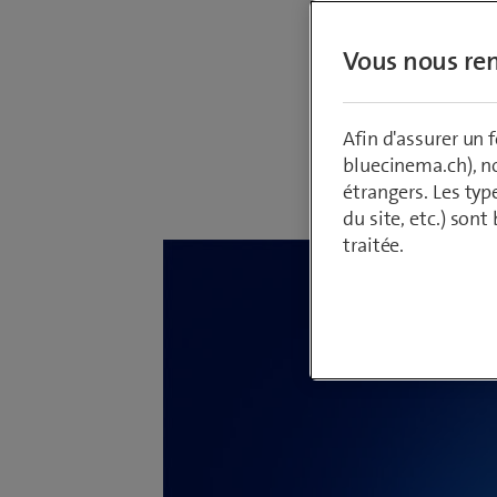
Swisscom
Vous nous ren
via son
Afin d'assurer un
bluecinema.ch), n
Par
Armin Sch
4 janvier 202
étrangers. Les typ
du site, etc.) son
traitée.