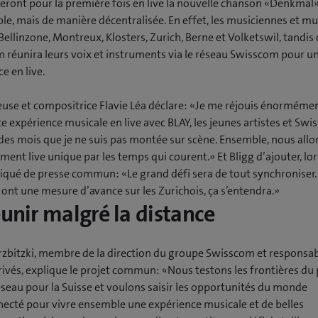
teront pour la première fois en live la nouvelle chanson «Denkmal
e, mais de manière décentralisée. En effet, les musiciennes et mu
Bellinzone, Montreux, Klosters, Zurich, Berne et Volketswil, tandis
 réunira leurs voix et instruments via le réseau Swisscom pour u
e en live.
euse et compositrice Flavie Léa déclare: «Je me réjouis énorméme
te expérience musicale en live avec BLAY, les jeunes artistes et Swi
 des mois que je ne suis pas montée sur scène. Ensemble, nous allo
ent live unique par les temps qui courent.» Et Bligg d’ajouter, lo
ué de presse commun: «Le grand défi sera de tout synchroniser. S
 ont une mesure d’avance sur les Zurichois, ça s’entendra.»
éunir malgré la distance
rzbitzki, membre de la direction du groupe Swisscom et responsa
rivés, explique le projet commun: «Nous testons les frontières du 
éseau pour la Suisse et voulons saisir les opportunités du monde
necté pour vivre ensemble une expérience musicale et de belles