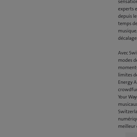
sensation
experts e
depuis le
temps de
musique. 
décalage
Avec Swi
modes de
moments 
limites 
Energy Ai
crowdfun
Your Way
musicaux 
Switzerl
numérique
meilleur