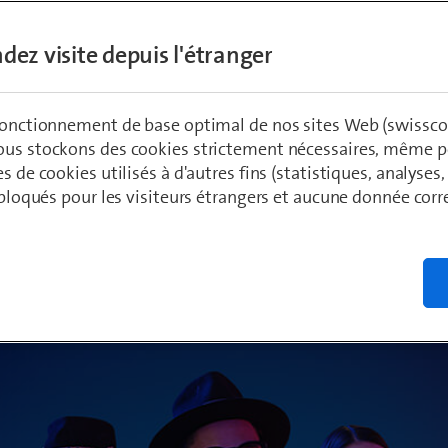
 réunit des artistes de différentes régions 
dez visite depuis l'étranger
 réseau pour un moment exceptionnel.
 fonctionnement de base optimal de nos sites Web (swissco
ous stockons des cookies strictement nécessaires, même po
ädeli
1
es de cookies utilisés à d'autres fins (statistiques, analyses
t bloqués pour les visiteurs étrangers et aucune donnée cor