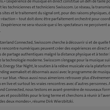
s.» L’expérience de musique en direct constitue un défi de taille p
t les techniciennes et techniciens Swisscom. Le réseau, la transmi
s sites et le traitement du signal ont, pour des raisons physiques, 
 réaction – tout doit donc être parfaitement orchestré pour coor
L’expérience ne sera réussie que si les spectateurs ne perçoivent 
.
tzerland Connected, Swisscom cherche à découvrir si et de quelle 
 rencontre numériques peuvent créer des expériences en direct e
de partage authentiques malgré la distance physique et à tester 
de la technologie moderne. Swisscom s’engage pour la musique sui
r, Energy Star Night, le soutien à la relève musicale via la platefo
ding wemakeit et désormais aussi avec le programme de musiqu
» sur blue. «Nous aussi nous aimerions retrouver plus d’événeme
en live et surtout les vraies rencontres avec d’autres personnes. 
and Connected, nous testons en avant-première de nouveaux for
s et possibilités pour le long terme et cherchons à réunir à l’aven
 des deux mondes», résume Dirk Wierzbitzki.