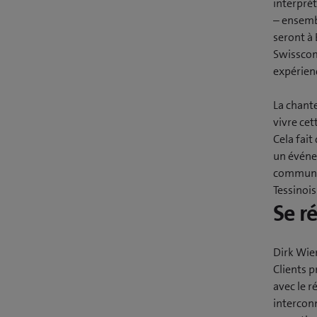
interpré
– ensembl
seront à 
Swisscom
expérienc
La chant
vivre cet
Cela fait
un événem
communiq
Tessinois
Se r
Dirk Wie
Clients p
avec le r
intercon