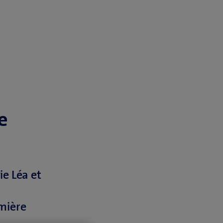
e
ie Léa et
emière