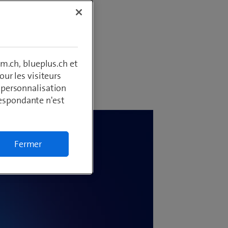
du pays
m.ch, blueplus.ch et
ur les visiteurs
, personnalisation
respondante n'est
Fermer