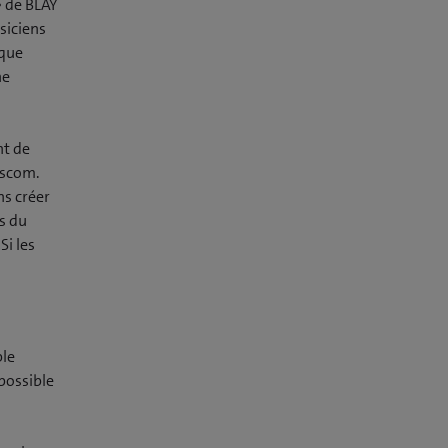
» de BLAY
siciens
 que
ne
nt de
sscom.
ns créer
rs du
i les
ble
possible