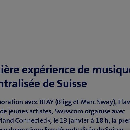
ière expérience de musiqu
tralisée de Suisse
boration avec BLAY (Bligg et Marc Sway), Flav
e jeunes artistes, Swisscom organise avec
land Connected», le 13 janvier à 18 h, la pr
ce de musique live décentralisée de Suisse.