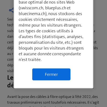
base optimal de nos sites Web
(swisscom.ch, blueplus.ch et
bluecinema.ch), nous stockons des
cookies strictement nécessaires,
Swisscom a fait la promesse de déployer les
même pour les visiteurs étrangers.
technologies de fibre optique dans chaque commune
Les types de cookies utilisés à
suisse d’ici à la fin 2021. Un déploiement a déjà eu lieu
d'autres fins (statistiques, analyses,
dans certains quartiers de la commune de Céligny. Et
personnalisation du site, etc.) sont
certains habitants et habitants en bénéficient d’ores et
bloqués pour les visiteurs étrangers
déjà. D’autres quartiers vont maintenant être raccordés
et aucune donnée correspondante
au réseau à fibre optique. La représentation de la
n'est traitée.
commune et Swisscom ont discuté de ce nouveau
déploiement et du début des travaux. Les travaux
visibles débuteront au printemps 2022.
Fermer
Les travaux préliminaires
débutent dès maintenant
Avant la pose des câbles à fibre optique à l’été 2022, des
travaux préliminaires sont toutefois nécessaires. Il s’agit