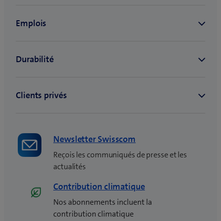
v
e
l
l
e
f
e
n
ê
t
r
e
Newsletter Swisscom
)
Reçois les communiqués de presse et les
actualités
Contribution climatique
Nos abonnements incluent la
contribution climatique