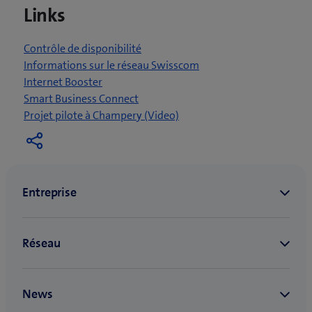
Links
e
n
o
Contrôle de disponibilité
u
Informations sur le réseau Swisscom
v
Internet Booster
e
Smart Business Connect
l
(
Projet pilote à Champery (Video)
l
o
e
u
f
v
e
r
n
e
ê
u
t
n
r
e
e
n
)
o
u