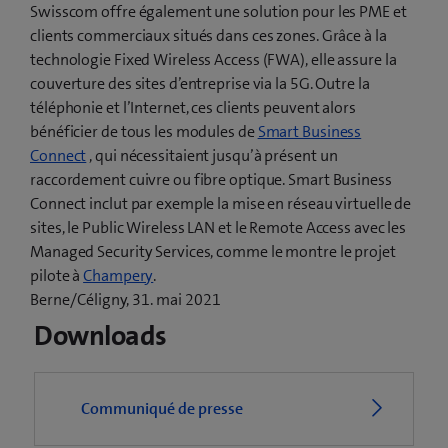
Swisscom offre également une solution pour les PME et
clients commerciaux situés dans ces zones. Grâce à la
technologie Fixed Wireless Access (FWA), elle assure la
couverture des sites d’entreprise via la 5G. Outre la
téléphonie et l’Internet, ces clients peuvent alors
bénéficier de tous les modules de
Smart Business
Connect
, qui nécessitaient jusqu’à présent un
raccordement cuivre ou fibre optique. Smart Business
Connect inclut par exemple la mise en réseau virtuelle de
sites, le Public Wireless LAN et le Remote Access avec les
Managed Security Services, comme le montre le projet
(
pilote à
Champery
.
o
Berne/Céligny, 31. mai 2021
u
Downloads
v
r
e
Communiqué de presse
u
n