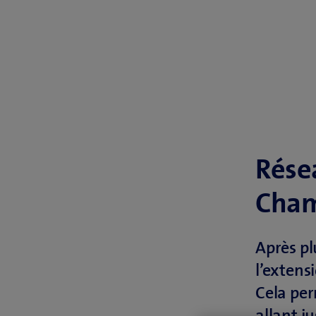
Rése
Cham
Après pl
l’extens
Cela per
allant j