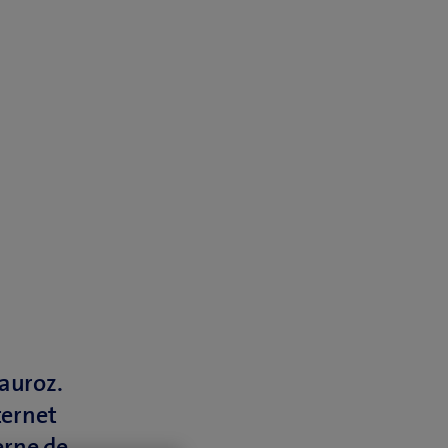
auroz.
ternet
erne de