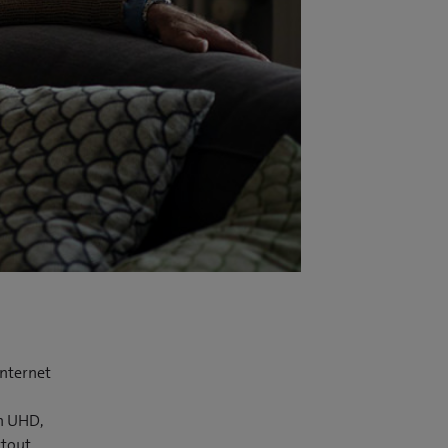
Internet
on UHD,
rtout