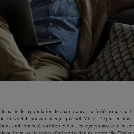
de partie de la population de Champtauroz surfe désormais sur l’
de à des débits pouvant aller jusqu’à 500 Mbit/s. De plus en plus
tions sont connectées à Internet dans les foyers suisses: télévisi
ie ou travail sur le réseau d’entreprise depuis le domicile. C’est su