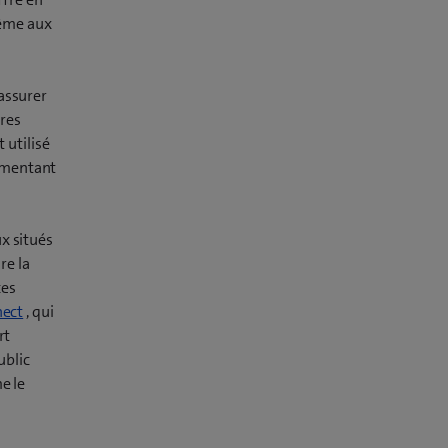
même aux
assurer
ires
t utilisé
ugmentant
x situés
re la
ces
nect
, qui
rt
ublic
e le