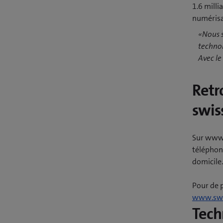
1.6 milli
numérisat
«Nous s
technol
Avec l
Retr
swis
Sur www.
téléphone
domicile.
Pour de 
www.swi
Tech