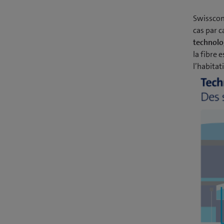
Swisscom
cas par c
technolog
la fibre 
l’habita