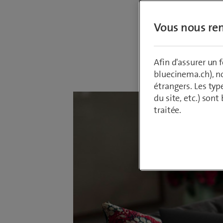
Suisse.
Vous nous ren
Par
Armin Sch
Afin d'assurer un
28 juin 2021
bluecinema.ch), n
étrangers. Les typ
du site, etc.) son
traitée.