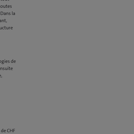
 toutes
 Dans la
ant,
ructure
ogies de
nsuite
e,
r de CHF