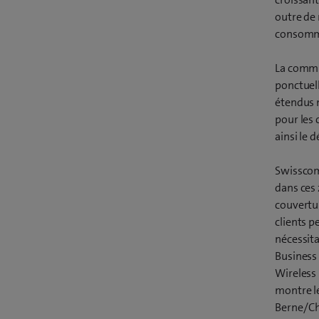
outre de 
consomm
La commu
ponctuell
étendus m
pour les 
ainsi le 
Swisscom
dans ces 
couvertur
clients p
nécessita
Business 
Wireless
montre le
Berne/Ch