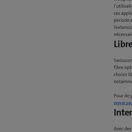
l’utilisa
ces appl
période a
l’extensi
nécessair
Libr
Swisscom
fibre op
choisir 
notammen
Pour de 
www.swi
Inte
Avec des 