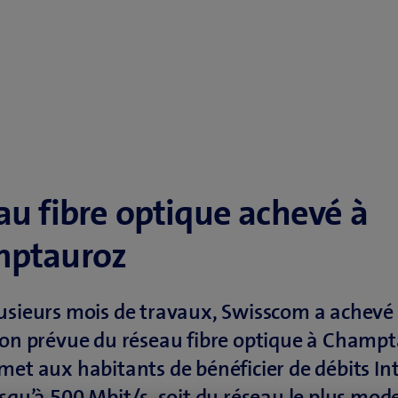
au fibre optique achevé à
ptauroz
usieurs mois de travaux, Swisscom a achevé
ion prévue du réseau fibre optique à Champt
met aux habitants de bénéficier de débits In
usqu’à 500 Mbit/s, soit du réseau le plus mod