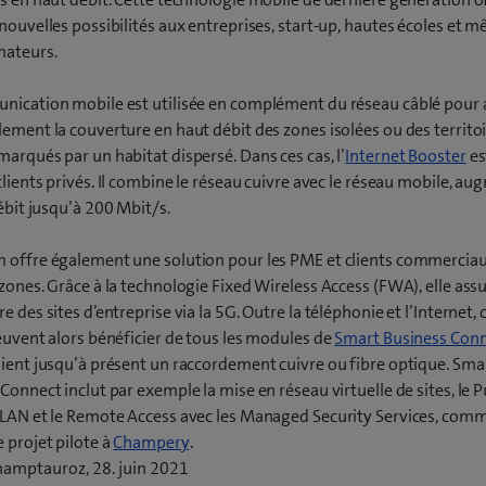
nouvelles possibilités aux entreprises, start-up, hautes écoles et 
ateurs.
nication mobile est utilisée en complément du réseau câblé pour 
ement la couverture en haut débit des zones isolées ou des territo
arqués par un habitat dispersé. Dans ces cas, l’
Internet Booster
es
clients privés. Il combine le réseau cuivre avec le réseau mobile, a
débit jusqu’à 200 Mbit/s.
 offre également une solution pour les PME et clients commerciau
zones. Grâce à la technologie Fixed Wireless Access (FWA), elle assu
e des sites d’entreprise via la 5G. Outre la téléphonie et l’Internet, 
euvent alors bénéficier de tous les modules de
Smart Business Con
ient jusqu’à présent un raccordement cuivre ou fibre optique. Sma
Connect inclut par exemple la mise en réseau virtuelle de sites, le P
 LAN et le Remote Access avec les Managed Security Services, comm
(
 projet pilote à
Champery
.
o
amptauroz, 28. juin 2021