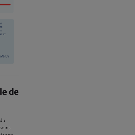
le de
 du
esoins
ffre en