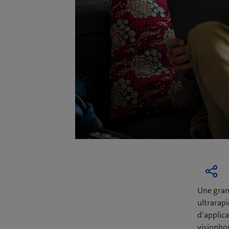
Une gran
ultrarapi
d’applica
visiophon