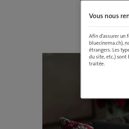
moderne
Vous nous ren
Par
Armin Sch
Afin d'assurer un
28 juin 2021
bluecinema.ch), n
étrangers. Les typ
du site, etc.) son
traitée.