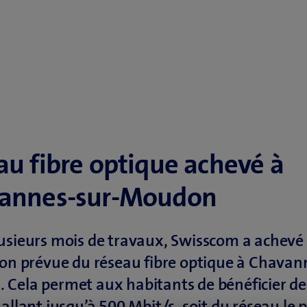
au fibre optique achevé à
annes-sur-Moudon
usieurs mois de travaux, Swisscom a achevé
ion prévue du réseau fibre optique à Chavan
Cela permet aux habitants de bénéficier de
 allant jusqu’à 500 Mbit/s, soit du réseau le 