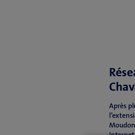
Rése
Chav
Après pl
l’extens
Moudon. 
Internet