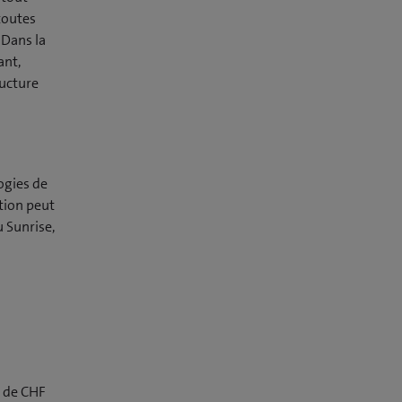
 toutes
 Dans la
ant,
ructure
ogies de
tion peut
 Sunrise,
r de CHF