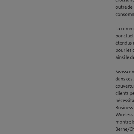
outre de 
consomm
La commu
ponctuell
étendus m
pour les 
ainsi le 
Swisscom
dans ces 
couvertur
clients p
nécessita
Business 
Wireless
montre le
Berne/Ch