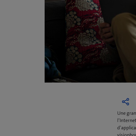
Une gran
l’Interne
d’applica
visiophon