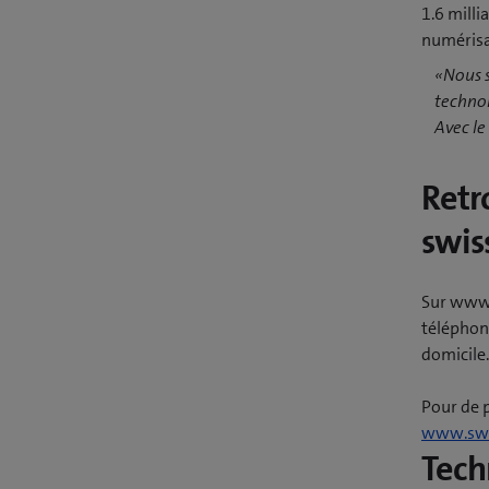
1.6 milli
numérisat
«Nous s
technol
Avec l
Retr
swis
Sur www.
téléphone
domicile.
Pour de 
www.swi
Tech