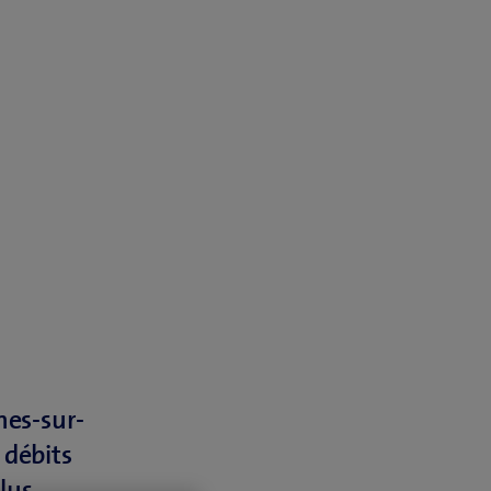
nes-sur-
 débits
plus