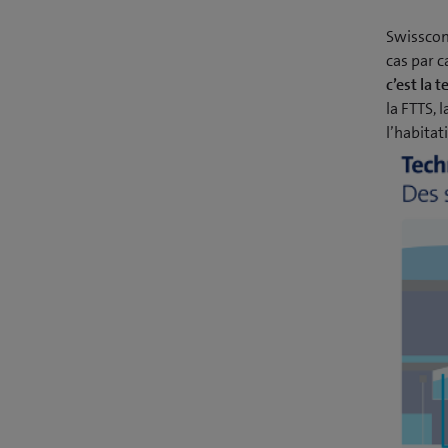
Swisscom
cas par c
c’est la 
la FTTS, 
l’habita