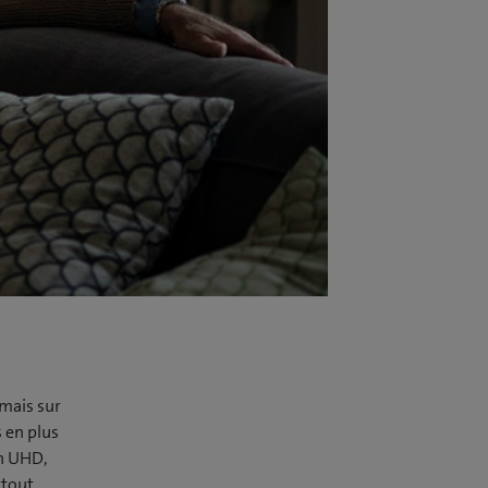
mais sur
s en plus
on UHD,
rtout