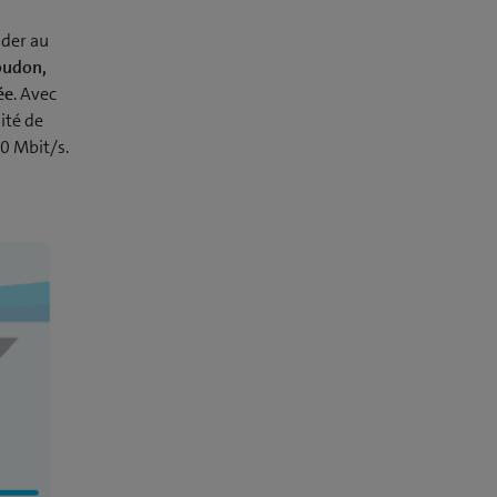
nder au
oudon,
ée
. Avec
ité de
0 Mbit/s.