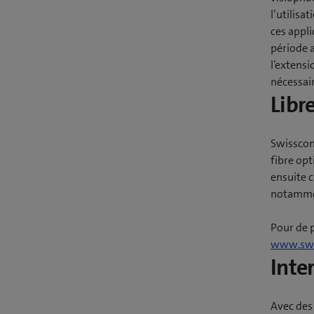
l’utilisa
ces appl
période a
l’extensi
nécessair
Libr
Swisscom
fibre op
ensuite 
notammen
Pour de 
www.swi
Inte
Avec des 