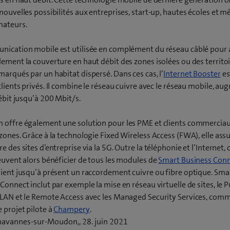
nouvelles possibilités aux entreprises, start-up, hautes écoles et 
ateurs.
nication mobile est utilisée en complément du réseau câblé pour 
ement la couverture en haut débit des zones isolées ou des territo
arqués par un habitat dispersé. Dans ces cas, l’
Internet Booster
es
clients privés. Il combine le réseau cuivre avec le réseau mobile, a
débit jusqu’à 200 Mbit/s.
 offre également une solution pour les PME et clients commerciau
zones. Grâce à la technologie Fixed Wireless Access (FWA), elle assu
e des sites d’entreprise via la 5G. Outre la téléphonie et l’Internet, 
euvent alors bénéficier de tous les modules de
Smart Business Con
ient jusqu’à présent un raccordement cuivre ou fibre optique. Sma
Connect inclut par exemple la mise en réseau virtuelle de sites, le P
 LAN et le Remote Access avec les Managed Security Services, comm
(
 projet pilote à
Champery
.
o
avannes-sur-Moudon,, 28. juin 2021