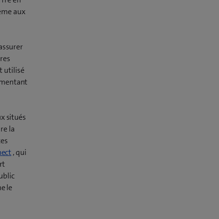
même aux
assurer
ires
t utilisé
ugmentant
x situés
re la
ces
nect
, qui
rt
ublic
e le