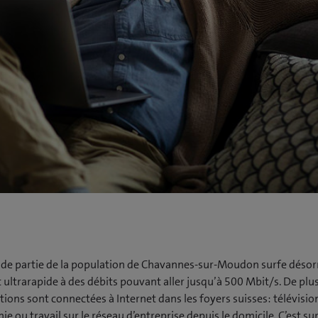
de partie de la population de Chavannes-sur-Moudon surfe désor
t ultrarapide à des débits pouvant aller jusqu’à 500 Mbit/s. De plu
tions sont connectées à Internet dans les foyers suisses: télévisi
ie ou travail sur le réseau d’entreprise depuis le domicile. C’est su