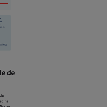
le de
 du
esoins
ffre en