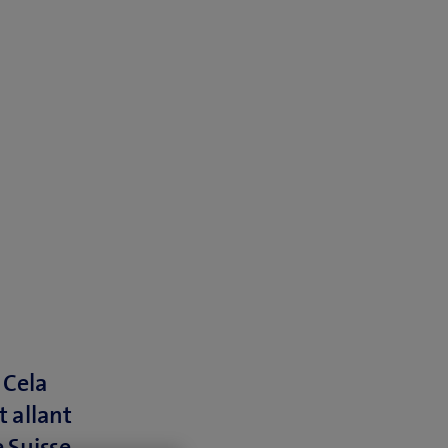
 Cela
t allant
 Suisse.