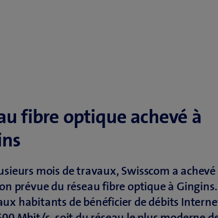
au fibre optique achevé à
ins
usieurs mois de travaux, Swisscom a achevé
ion prévue du réseau fibre optique à Gingins.
ux habitants de bénéficier de débits Interne
500 Mbit/s, soit du réseau le plus moderne de