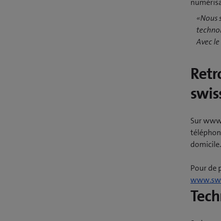
numérisat
«Nous s
technol
Avec le
Retr
swis
Sur www.
téléphone
domicile.
Pour de 
www.swi
Tech