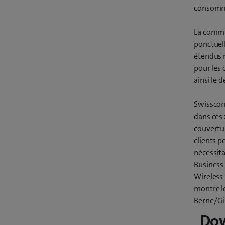
consomm
La commu
ponctuell
étendus m
pour les 
ainsi le 
Swisscom
dans ces 
couvertur
clients p
nécessita
Business 
Wireless
montre le
Berne/Gi
Do