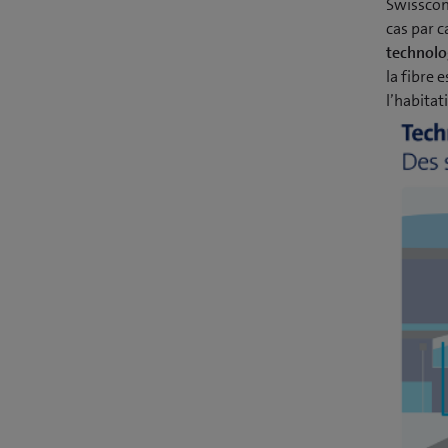
Swisscom
cas par c
technolog
la fibre 
l’habita