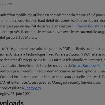
ateurs.
nication mobile est utilisée en complément du réseau câblé pour 
ement la couverture en haut débit des zones isolées ou des territo
arqués par un habitat dispersé. Dans ces cas, l’
Internet Booster
es
clients privés. Il combine le réseau cuivre avec le réseau mobile, a
débit jusqu’à 200 Mbit/s.
 offre également une solution pour les PME et clients commerciau
zones. Grâce à la technologie Fixed Wireless Access (FWA), elle assu
e des sites d’entreprise via la 5G. Outre la téléphonie et l’Internet, 
euvent alors bénéficier de tous les modules de
Smart Business Con
ient jusqu’à présent un raccordement cuivre ou fibre optique. Sma
Connect inclut par exemple la mise en réseau virtuelle de sites, le P
 LAN et le Remote Access avec les Managed Security Services, comm
(
 projet pilote à
Champery
.
o
ngins, 28. juin 2021
u
wnloads
v