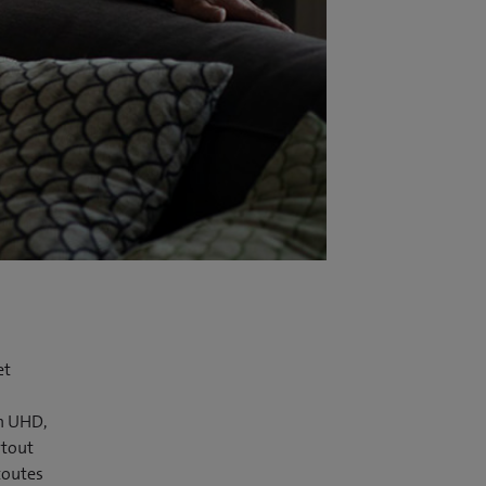
et
on UHD,
rtout
 toutes