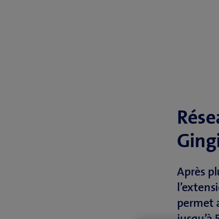
Rése
Ging
Après pl
l’extens
permet a
jusqu’à 