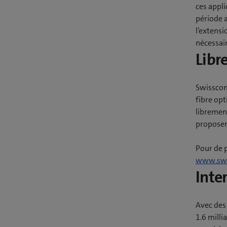
ces appl
période a
l’extensi
nécessair
Libr
Swisscom
fibre op
libremen
proposen
Pour de 
www.swi
Inte
Avec des 
1.6 milli