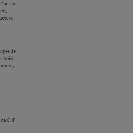
 Dans la
ant,
ructure
ogies de
 choisir
amment,
r de CHF