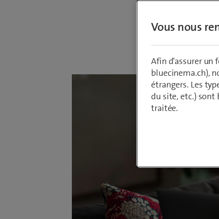
Vous nous ren
Par
Armin Sch
28 juin 2021
Afin d'assurer un
bluecinema.ch), n
étrangers. Les typ
du site, etc.) son
traitée.