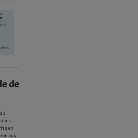
le de
 du
esoins
ffre en
même aux