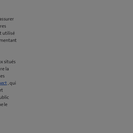
assurer
ires
t utilisé
ugmentant
x situés
re la
ces
nect
, qui
rt
ublic
e le