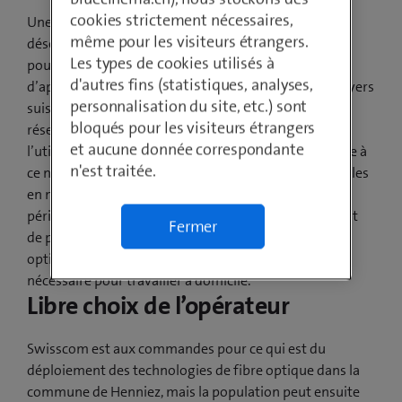
cookies strictement nécessaires,
Une grande partie de la population de Henniez surfe
même pour les visiteurs étrangers.
désormais sur l’Internet ultrarapide à des débits
Les types de cookies utilisés à
pouvant aller jusqu’à 500 Mbit/s. De plus en plus
d'autres fins (statistiques, analyses,
d’applications sont connectées à Internet dans les foyers
personnalisation du site, etc.) sont
suisses: télévision UHD, visiophonie ou travail sur le
bloqués pour les visiteurs étrangers
réseau d’entreprise depuis le domicile. C’est surtout
et aucune donnée correspondante
l’utilisation simultanée qui sollicite le réseau. Or, grâce à
n'est traitée.
ce nouveau débit, toutes ces applications sont possibles
en même temps sans le moindre problème. Dans la
période actuelle en particulier, où le télétravail devient
Fermer
de plus en plus courant, l’extension du réseau à fibre
optique par Swisscom vient soutenir l’infrastructure
nécessaire pour travailler à domicile.
Libre choix de l’opérateur
Swisscom est aux commandes pour ce qui est du
déploiement des technologies de fibre optique dans la
commune de Henniez, mais la population peut ensuite