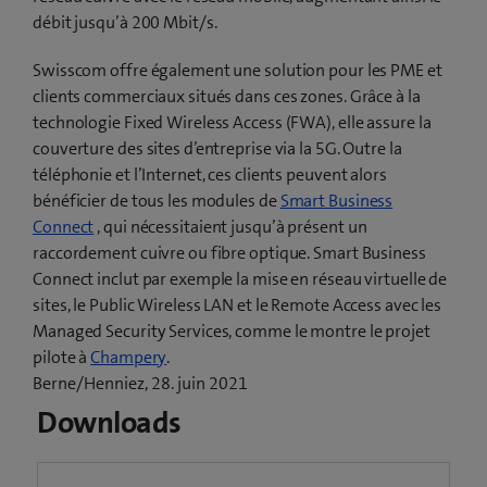
débit jusqu’à 200 Mbit/s.
Swisscom offre également une solution pour les PME et
clients commerciaux situés dans ces zones. Grâce à la
technologie Fixed Wireless Access (FWA), elle assure la
couverture des sites d’entreprise via la 5G. Outre la
téléphonie et l’Internet, ces clients peuvent alors
bénéficier de tous les modules de
Smart Business
Connect
, qui nécessitaient jusqu’à présent un
raccordement cuivre ou fibre optique. Smart Business
Connect inclut par exemple la mise en réseau virtuelle de
sites, le Public Wireless LAN et le Remote Access avec les
Managed Security Services, comme le montre le projet
(
pilote à
Champery
.
o
Berne/Henniez, 28. juin 2021
u
Downloads
v
r
e