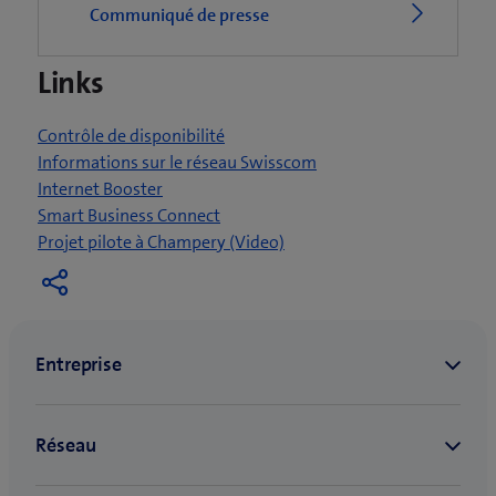
Communiqué de presse
u
n
Links
e
n
o
Contrôle de disponibilité
u
Informations sur le réseau Swisscom
v
Internet Booster
e
Smart Business Connect
l
(
Projet pilote à Champery (Video)
l
o
e
u
f
v
e
r
n
e
ê
u
t
n
r
e
e
n