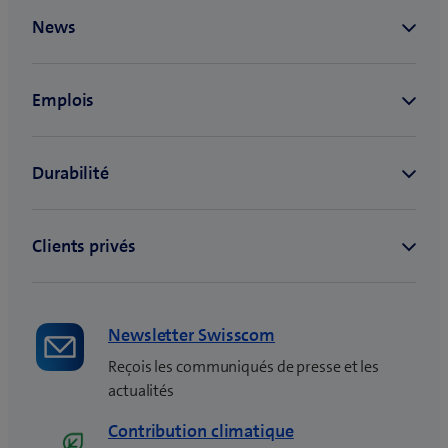
)
o
u
v
e
l
l
e
f
e
n
ê
t
r
e
Newsletter Swisscom
)
Reçois les communiqués de presse et les
actualités
Contribution climatique