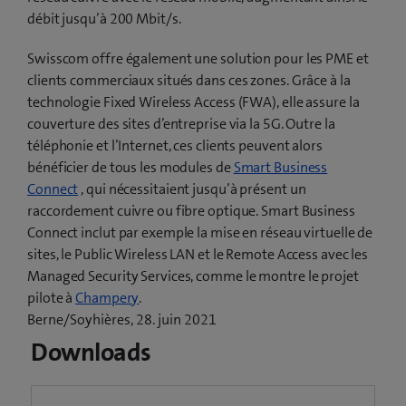
débit jusqu’à 200 Mbit/s.
Swisscom offre également une solution pour les PME et
clients commerciaux situés dans ces zones. Grâce à la
technologie Fixed Wireless Access (FWA), elle assure la
couverture des sites d’entreprise via la 5G. Outre la
téléphonie et l’Internet, ces clients peuvent alors
bénéficier de tous les modules de
Smart Business
Connect
, qui nécessitaient jusqu’à présent un
raccordement cuivre ou fibre optique. Smart Business
Connect inclut par exemple la mise en réseau virtuelle de
sites, le Public Wireless LAN et le Remote Access avec les
Managed Security Services, comme le montre le projet
(
pilote à
Champery
.
o
Berne/Soyhières, 28. juin 2021
u
Downloads
v
r
e