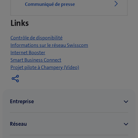
Communiqué de presse
u
n
Links
e
n
o
Contrôle de disponibilité
u
Informations sur le réseau Swisscom
v
Internet Booster
e
Smart Business Connect
l
(
Projet pilote à Champery (Video)
l
o
e
u
f
v
e
r
n
e
ê
u
t
n
r
e
e
n