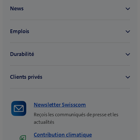
)
o
u
v
e
l
l
e
f
e
n
ê
t
r
e
Newsletter Swisscom
)
Reçois les communiqués de presse et les
actualités
Contribution climatique