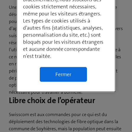
cookies strictement nécessaires,
Une grande partie de la population de Soyhières surfe
même pour les visiteurs étrangers.
désormais sur l’Internet ultrarapide à des débits
Les types de cookies utilisés à
pouvant aller jusqu’à 500 Mbit/s. De plus en plus
d'autres fins (statistiques, analyses,
d’applications sont connectées à Internet dans les foyers
personnalisation du site, etc.) sont
suisses: télévision UHD, visiophonie ou travail sur le
bloqués pour les visiteurs étrangers
réseau d’entreprise depuis le domicile. C’est surtout
et aucune donnée correspondante
l’utilisation simultanée qui sollicite le réseau. Or, grâce à
n'est traitée.
ce nouveau débit, toutes ces applications sont possibles
en même temps sans le moindre problème. Dans la
période actuelle en particulier, où le télétravail devient
Fermer
de plus en plus courant, l’extension du réseau à fibre
optique par Swisscom vient soutenir l’infrastructure
nécessaire pour travailler à domicile.
Libre choix de l’opérateur
Swisscom est aux commandes pour ce qui est du
déploiement des technologies de fibre optique dans la
commune de Soyhières, mais la population peut ensuite