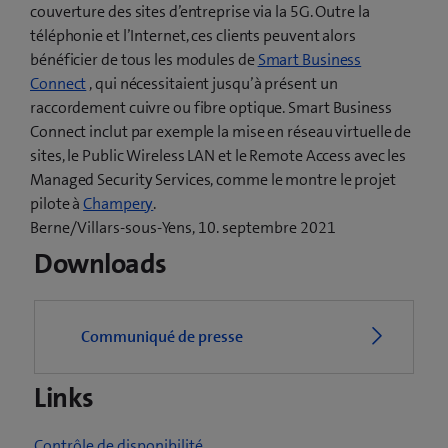
couverture des sites d’entreprise via la 5G. Outre la
téléphonie et l’Internet, ces clients peuvent alors
bénéficier de tous les modules de
Smart Business
Connect
, qui nécessitaient jusqu’à présent un
raccordement cuivre ou fibre optique. Smart Business
Connect inclut par exemple la mise en réseau virtuelle de
sites, le Public Wireless LAN et le Remote Access avec les
Managed Security Services, comme le montre le projet
(
pilote à
Champery
.
o
Berne/Villars-sous-Yens, 10. septembre 2021
u
Downloads
v
r
e
Communiqué de presse
u
n
Links
e
n
o
Contrôle de disponibilité