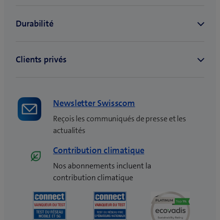
l
e
f
e
n
ê
t
r
e
Newsletter Swisscom
)
Reçois les communiqués de presse et les
actualités
Contribution climatique
Nos abonnements incluent la
contribution climatique