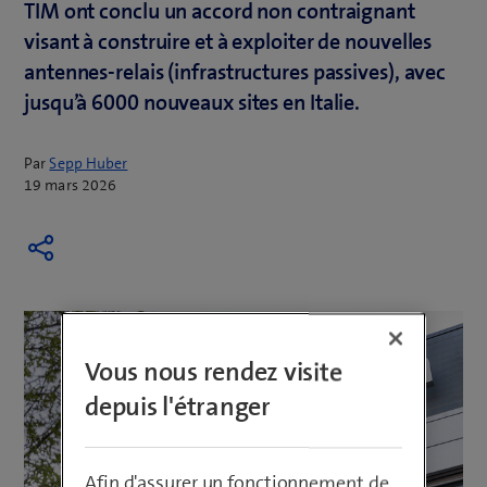
TIM ont conclu un accord non contraignant
visant à construire et à exploiter de nouvelles
antennes-relais (infrastructures passives), avec
jusqu’à 6000 nouveaux sites en Italie.
Par
Sepp Huber
19 mars 2026
Vous nous rendez visite
depuis l'étranger
Afin d'assurer un fonctionnement de