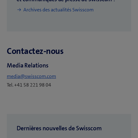
v
o
Archives des actualités Swisscom
r
u
e
v
u
e
n
l
e
Contactez-nous
l
n
e
o
Media Relations
f
u
e
media@swisscom.com
v
n
Tel. +41 58 221 98 04
e
ê
l
t
l
r
e
e
f
)
Dernières nouvelles de Swisscom
e