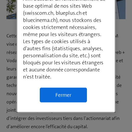
base optimal de nos sites Web
(swisscom.ch, blueplus.ch et
bluecinema.ch), nous stockons des
cookies strictement nécessaires,
même pour les visiteurs étrangers.
Cette initiative conjointe de Fastweb + Vodafone et TIM
Les types de cookies utilisés à
vise également à soutenir le déploiement rapide des
d'autres fins (statistiques, analyses,
réseaux 5G à l’échelle nationale. Elle permettra à Fastweb +
personnalisation du site, etc.) sont
Vodafone et TIM d’aligner leur efficacité opérationnelle et
bloqués pour les visiteurs étrangers
leurs coûts sur la moyenne européenne, tout en
et aucune donnée correspondante
n'est traitée.
garantissant la qualité des infrastructures et la flexibilité
technologique propice au développement des réseaux de
nouvelle génération. En plus d’offrir un accès à d’autres
Fermer
opérateurs, elle sera initialement mise en œuvre via une
joint venture à parts égales (50/50), avec l’intention
d’intégrer des investisseurs tiers dans l’actionnariat afin
d’améliorer encore l’efficacité du capital.