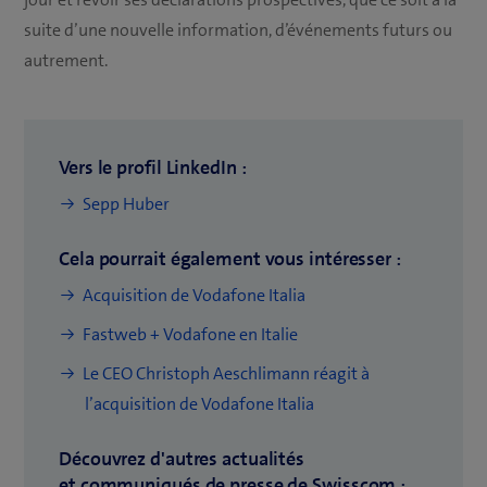
suite d’une nouvelle information, d’événements futurs ou
autrement.
Vers le profil LinkedIn :
(
Sepp Huber
o
Cela pourrait également vous intéresser :
u
v
Acquisition de Vodafone Italia
r
Fastweb + Vodafone en Italie
e
Le CEO Christoph Aeschlimann réagit à
u
(
l’acquisition de Vodafone Italia
n
o
e
Découvrez d'autres actualités
u
n
et communiqués de presse de Swisscom :