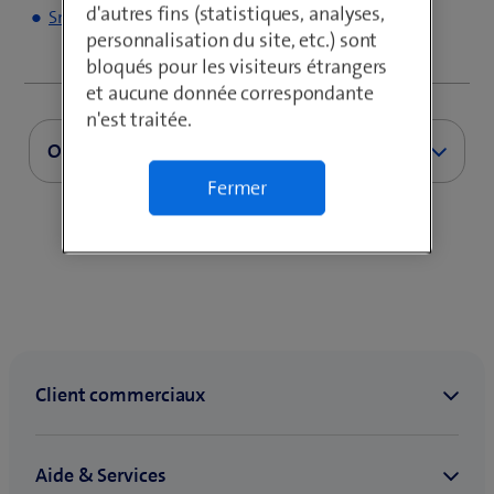
d'autres fins (statistiques, analyses,
Smart Business Connect
personnalisation du site, etc.) sont
bloqués pour les visiteurs étrangers
et aucune donnée correspondante
n'est traitée.
Offres internet précédentes
Fermer
(
My PME Office
o
(
PME Office ★★★
u
o
v
(
PME Office ★★★★
u
r
o
v
e
(
PME Office ★★★★★
u
r
u
o
v
e
n
u
r
u
e
v
e
n
n
r
u
e
o
e
n
n
u