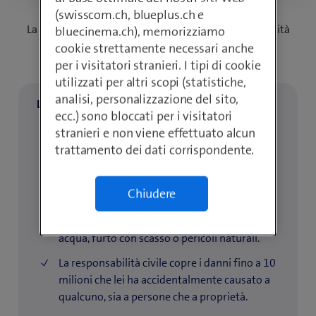
(swisscom.ch, blueplus.ch e
La combinazione di mobilia domestica e responsabilità
bluecinema.ch), memorizziamo
civile - essenziale per ogni famiglia.
cookie strettamente necessari anche
per i visitatori stranieri. I tipi di cookie
utilizzati per altri scopi (statistiche,
analisi, personalizzazione del sito,
L'abbonamento assicurativo comprende:
ecc.) sono bloccati per i visitatori
Combinazione di mobilia domestica e
stranieri e non viene effettuato alcun
responsabilità civile - può essere stipulata
trattamento dei dati corrispondente.
singolarmente o in combinazione.
La mobilia domestica copre, ad esempio, i
Chiudere
mobili, l'elettronica, l'abbigliamento o le
attrezzature sportive - in caso di incendio,
acqua, furto con scasso o pericoli naturali.
La responsabilità civile copre i danni fino a 10
milioni che lei ha accidentalmente causato a
qualcuno, sia a persone che a proprietà.