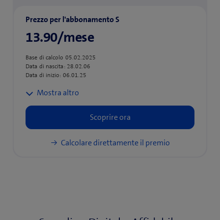
Prezzo per l'abbonamento S
13.90/mese
Base di calcolo 05.02.2025
Data di nascita: 28.02.06
Data di inizio: 06.01.25
Indirizzo: 8032 Zurigo
Edificio: Condominio con max. 3 appartamenti
Camere: 1 in affitto
Persone: 1 adulto
Standard di arredamento: Semplice
Calcolare direttamente il premio
Somma assicurata: CHF 36'000