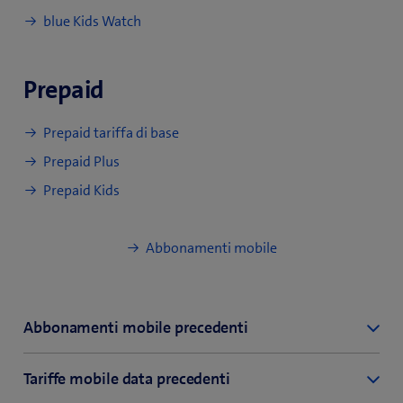
blue Kids Watch
Prepaid
Prepaid tariffa di base
Prepaid Plus
Prepaid Kids
Abbonamenti mobile
Abbonamenti mobile precedenti
inOne mobile care
Tariffe mobile data precedenti
inOne mobile data XL