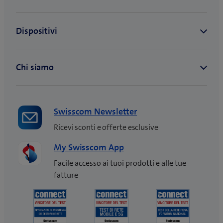
NATEL® infinity plus XL
NATEL® xtra infinity
plus S
NATEL® xtra infinity
plus L
NATEL® entry basic
NATEL® entry plus
NATEL® infinity XS
NATEL® infinity S
Swisscom Newsletter
NATEL® infinity M
Ricevi sconti e offerte esclusive
NATEL® infinity L
NATEL® infinity XL
My Swisscom App
NATEL® xtra infinity S
Facile accesso ai tuoi prodotti e alle tue
NATEL® xtra infinity M
fatture
NATEL® xtra infinity L
blue Kids 1.0 (Mobile +
Watch)