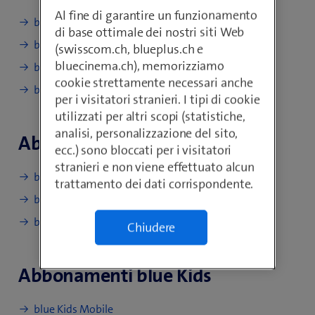
Al fine di garantire un funzionamento
blue Mobile S
di base ottimale dei nostri siti Web
blue Mobile M
(swisscom.ch, blueplus.ch e
bluecinema.ch), memorizziamo
blue Mobile L
cookie strettamente necessari anche
blue Mobile XL
per i visitatori stranieri. I tipi di cookie
utilizzati per altri scopi (statistiche,
analisi, personalizzazione del sito,
Abbonamenti basic
ecc.) sono bloccati per i visitatori
stranieri e non viene effettuato alcun
basic Mobile XS
trattamento dei dati corrispondente.
basic Mobile S
basic Mobile M
Chiudere
Abbonamenti blue Kids
blue Kids Mobile