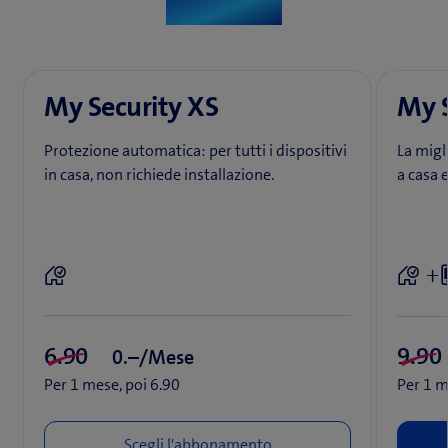
My Security XS
My S
Protezione automatica: per tutti i dispositivi
La migli
in casa, non richiede installazione.
a casa e
+
0.–/Mese
Per 1 mese, poi 6.90
Per 1 m