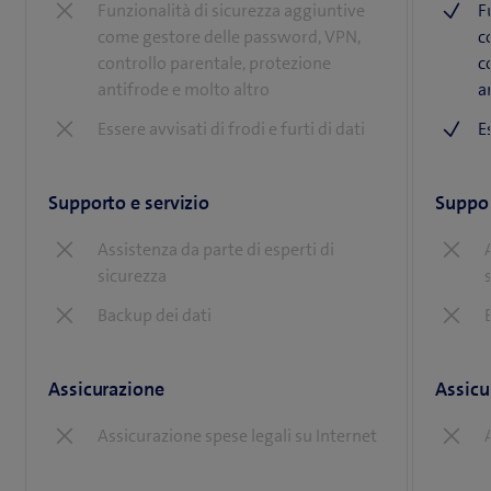
Funzionalità di sicurezza aggiuntive
F
come gestore delle password, VPN,
c
controllo parentale, protezione
c
antifrode e molto altro
a
Essere avvisati di frodi e furti di dati
E
Supporto e servizio
Suppor
Assistenza da parte di esperti di
sicurezza
Backup dei dati
Assicurazione
Assicu
Assicurazione spese legali su Internet