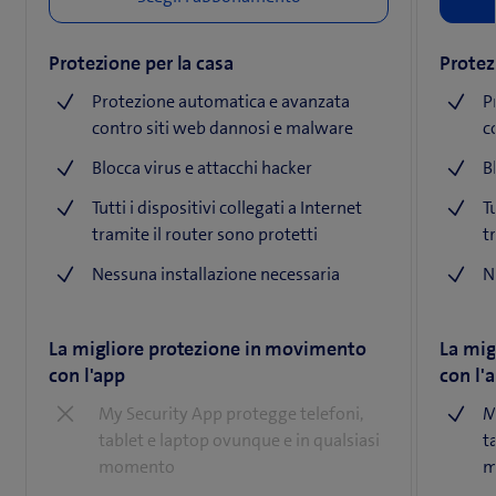
Protezione per la casa
Protez
Protezione automatica e avanzata
P
contro siti web dannosi e malware
c
Blocca virus e attacchi hacker
B
Tutti i dispositivi collegati a Internet
T
tramite il router sono protetti
t
Nessuna installazione necessaria
N
La migliore protezione in movimento
La mig
con l'app
con l'
My Security App protegge telefoni,
M
tablet e laptop ovunque e in qualsiasi
t
momento
m