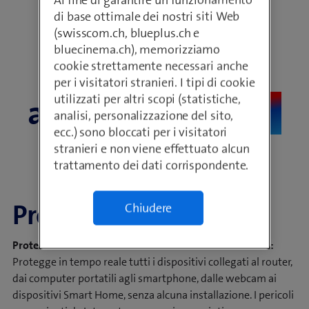
di base ottimale dei nostri siti Web
(swisscom.ch, blueplus.ch e
Semplice. Sicuro. Ovunque.
bluecinema.ch), memorizziamo
Sicurezza che ti
cookie strettamente necessari anche
per i visitatori stranieri. I tipi di cookie
utilizzati per altri scopi (statistiche,
alleggerisce la
vita
analisi, personalizzazione del sito,
ecc.) sono bloccati per i visitatori
di tutti i giorni
stranieri e non viene effettuato alcun
trattamento dei dati corrispondente.
Protezione per la casa
Chiudere
Protezione automatica contro le minacce informatiche:
Protegge in tempo reale tutti i dispositivi collegati al router,
dai computer portatili agli smartphone, dalle webcam ai
dispositivi Smart Home, senza alcuna installazione. I pericoli