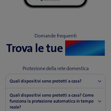
Domande frequenti
Trova le tue
risposte
Protezione della rete domestica
Quali dispositivi sono protetti a casa?
Sono protetti tutti i dispositivi collegati al router
Quali dispositivi sono protetti a casa? Come
tramite Wi-Fi o cavo. Tutti i dispositivi come
funziona la protezione automatica in tempo
PC/laptop/smartphone/stampanti, dispositivi Smart
reale?
Home come webcam, robot aspirapolvere, console di