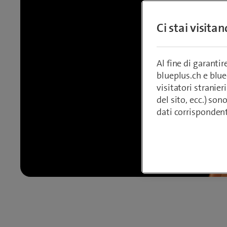
Ci stai visita
Al fine di garanti
blueplus.ch e blu
visitatori stranieri
del sito, ecc.) son
dati corrisponden