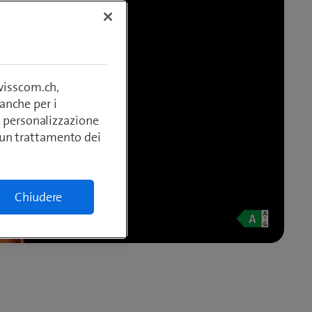
swisscom.ch,
anche per i
si, personalizzazione
lcun trattamento dei
Chiudere