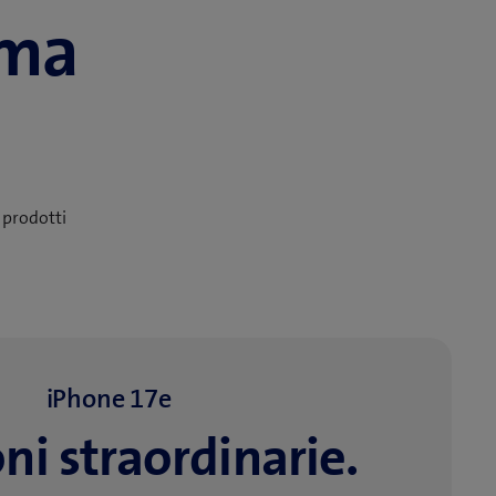
mma
e
i prodotti
iPhone 17e
ni straordinarie.