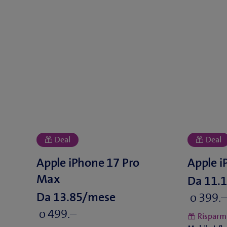
Da
Da
o
o
Risparm