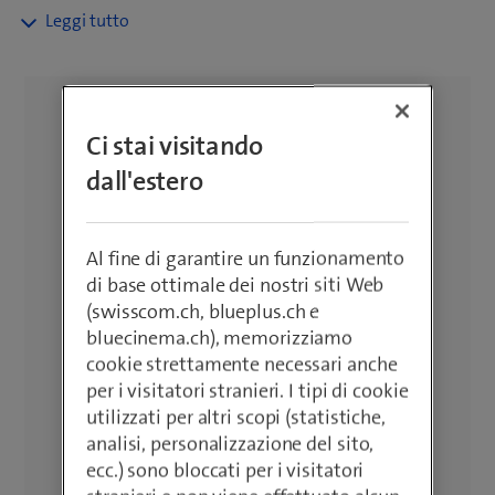
Dalle telecamere per esterni alle telecamere IP, dalle
telecamere Wi-Fi ai rilevatori di movimento. Con l'opzione
multidispositivo, è possibile utilizzare le telecamere e i
tracker con il proprio abbonamento mobile. Sia per
proteggere la vostra casa, sia per monitorare i bambini o
Ci stai visitando
gli animali domestici: Qui troverete le soluzioni giuste.
dall'estero
Approfittate della consegna gratuita a partire da un valore
d’ordine di CHF 50.–, di una politica di restituzione di 14
giorni e di una garanzia di 2 anni.
Al fine di garantire un funzionamento
di base ottimale dei nostri siti Web
(swisscom.ch, blueplus.ch e
bluecinema.ch), memorizziamo
cookie strettamente necessari anche
per i visitatori stranieri. I tipi di cookie
utilizzati per altri scopi (statistiche,
analisi, personalizzazione del sito,
ecc.) sono bloccati per i visitatori