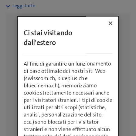
Sfruttate l'impressionante versatilità
per il lavoro, lo studio e il tempo
libero. Scoprite le possibilità
dell'intuitiva S Pen (su modelli
Ci stai visitando
selezionati) per una digitazione
dall'estero
precisa, per prendere appunti e per
esprimere la vostra creatività.
Abbinate il vostro nuovo tablet
Al fine di garantire un funzionamento
Samsung a un abbonamento Blue
di base ottimale dei nostri siti Web
Mobile e godetevi la migliore rete
(swisscom.ch, blueplus.ch e
della Svizzera. Approfittate della
bluecinema.ch), memorizziamo
consegna gratuita a partire da un
cookie strettamente necessari anche
valore d’ordine di CHF 50.–, di una
per i visitatori stranieri. I tipi di cookie
politica di restituzione di 14 giorni e di
utilizzati per altri scopi (statistiche,
una garanzia di 2 anni.
analisi, personalizzazione del sito,
ecc.) sono bloccati per i visitatori
stranieri e non viene effettuato alcun