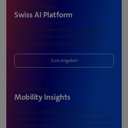
Sichere KI-Plattform
Swiss AI Platform
Lernen Sie die Schweizer KI-Plattform kennen –
mit wertvollen AI-Services und rigorosem
Datenschutz dank Schweizer Rechenzentren.
Zum Angebot
Mobilitätsdaten
Mobility Insights
Verstehen Sie die Mobilität Ihrer Kundschaft
besser und nutzen Sie einzigartige, anonymisierte
Bewegungsdaten von 6 Millionen Personen in der